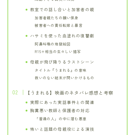
教室での話し合いと加害者の親
加害者親たちの醜い保身
被害者への責任転嫁と暴言
ハサミを使った血塗れの復讐劇
阿鼻叫喚の地獄絵図
R15+相当の生々しい描写
母親が飛び降りるラストシーン
タイトル『うまれる』の意味
救いのない結末が問いかけるもの
【うまれる】映画のネタバレ感想と考察
実際にあった実話事件との関連
胸糞悪い教師と保護者の対応
「普通の人」の中に潜む悪意
怖いと話題の母親役による演技