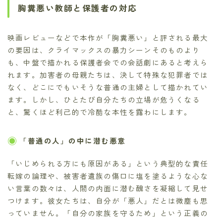
胸糞悪い教師と保護者の対応
映画レビューなどで本作が「胸糞悪い」と評される最大
の要因は、クライマックスの暴力シーンそのものより
も、中盤で描かれる保護者会での会話劇にあると考えら
れます。加害者の母親たちは、決して特殊な犯罪者では
なく、どこにでもいそうな普通の主婦として描かれてい
ます。しかし、ひとたび自分たちの立場が危うくなる
と、驚くほど利己的で冷酷な本性を露わにします。
「普通の人」の中に潜む悪意
「いじめられる方にも原因がある」という典型的な責任
転嫁の論理や、被害者遺族の傷口に塩を塗るような心な
い言葉の数々は、人間の内面に潜む醜さを凝縮して見せ
つけます。彼女たちは、自分が「悪人」だとは微塵も思
っていません。「自分の家族を守るため」という正義の