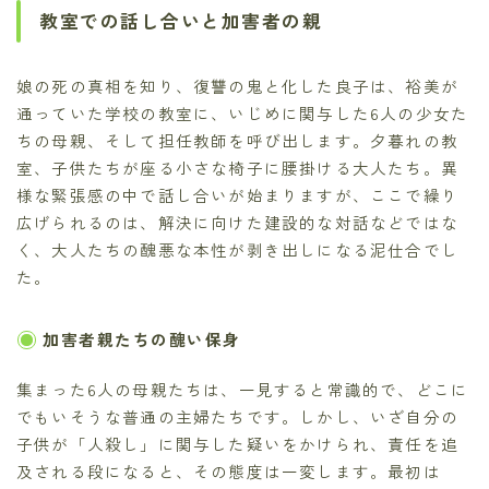
教室での話し合いと加害者の親
娘の死の真相を知り、復讐の鬼と化した良子は、裕美が
通っていた学校の教室に、いじめに関与した6人の少女た
ちの母親、そして担任教師を呼び出します。夕暮れの教
室、子供たちが座る小さな椅子に腰掛ける大人たち。異
様な緊張感の中で話し合いが始まりますが、ここで繰り
広げられるのは、解決に向けた建設的な対話などではな
く、大人たちの醜悪な本性が剥き出しになる泥仕合でし
た。
加害者親たちの醜い保身
集まった6人の母親たちは、一見すると常識的で、どこに
でもいそうな普通の主婦たちです。しかし、いざ自分の
子供が「人殺し」に関与した疑いをかけられ、責任を追
及される段になると、その態度は一変します。最初は