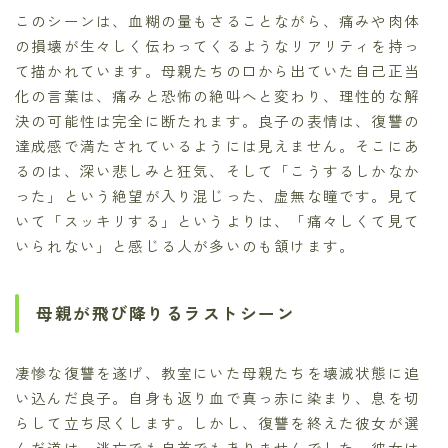
このシーンは、血糊の量もさることながら、痛みや肉体
の損壊が生々しく伝わってくるようなリアリティを持っ
て描かれています。母親たちの口から出ていた自己正当
化の言葉は、痛みと恐怖の絶叫へと変わり、理性的な解
決の可能性は完全に断たれます。良子の表情は、復讐の
達成感で満たされているようには見えません。そこにあ
るのは、深い悲しみと狂気、そして「こうするしかなか
った」という絶望が入り混じった、虚無な瞳です。見て
いて「スッキリする」というよりは、「痛々しくて見て
いられない」と感じる人が多いのも頷けます。
母親が飛び降りるラストシーン
凄惨な復讐を遂げ、教室にいた母親たちを壊滅状態に追
い込んだ良子。自身も返り血で真っ赤に染まり、息を切
らして立ち尽くします。しかし、復讐を終えた彼女が選
んだ道は、逃亡でも自首でもありませんでした。彼女は