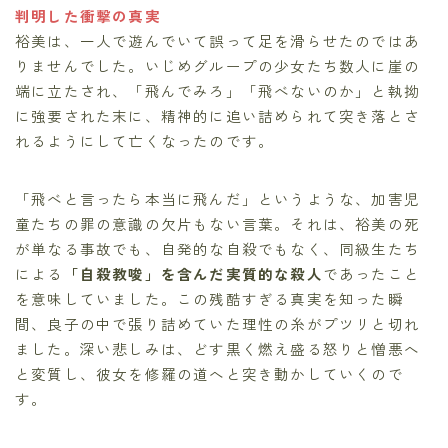
判明した衝撃の真実
裕美は、一人で遊んでいて誤って足を滑らせたのではあ
りませんでした。いじめグループの少女たち数人に崖の
端に立たされ、「飛んでみろ」「飛べないのか」と執拗
に強要された末に、精神的に追い詰められて突き落とさ
れるようにして亡くなったのです。
「飛べと言ったら本当に飛んだ」というような、加害児
童たちの罪の意識の欠片もない言葉。それは、裕美の死
が単なる事故でも、自発的な自殺でもなく、同級生たち
による
「自殺教唆」を含んだ実質的な殺人
であったこと
を意味していました。この残酷すぎる真実を知った瞬
間、良子の中で張り詰めていた理性の糸がプツリと切れ
ました。深い悲しみは、どす黒く燃え盛る怒りと憎悪へ
と変質し、彼女を修羅の道へと突き動かしていくので
す。