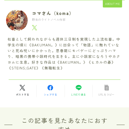
ABOUT ME
コマさん（koma）
野生のライトノベル作家
社畜として飼われながらも週休三日制を実現した上流社畜。中
学生の頃に《BAKUMAN。》に出会って「物語」に触れていな
いと死ぬ呪いにかかった。思春期にモバゲーにどっぷりハマ
り、暗黒の携帯小説時代を生きる。主に小説家になろうやカク
ヨムに生息。好きな作品は《BAKUMAN。》《ヒカルの碁》
《STEINS;GATE》《無職転生》
ポストする
シェアする
LINEで送る
URLをコピー
この記事を見たあなたにおす