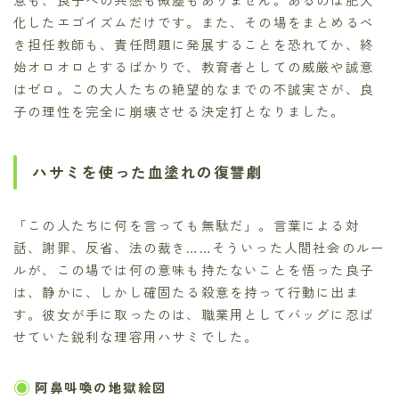
化したエゴイズムだけです。また、その場をまとめるべ
き担任教師も、責任問題に発展することを恐れてか、終
始オロオロとするばかりで、教育者としての威厳や誠意
はゼロ。この大人たちの絶望的なまでの不誠実さが、良
子の理性を完全に崩壊させる決定打となりました。
ハサミを使った血塗れの復讐劇
「この人たちに何を言っても無駄だ」。言葉による対
話、謝罪、反省、法の裁き……そういった人間社会のルー
ルが、この場では何の意味も持たないことを悟った良子
は、静かに、しかし確固たる殺意を持って行動に出ま
す。彼女が手に取ったのは、職業用としてバッグに忍ば
せていた鋭利な理容用ハサミでした。
阿鼻叫喚の地獄絵図