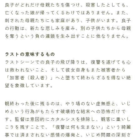
良子がどれだけ母親たちを傷つけ、殺害したとしても、
亡くなった娘が帰ってくるわけではありません。また、
刺された母親たちにも家庭があり、子供がいます。良子
の行動は、新たな悲しみを産み、別の子供たちから母親
を奪うという負の連鎖を生み出すことに他なりません。
ラストの意味するもの
ラストシーンでの良子の飛び降りは、復讐を遂げても心
は救われないこと、そして彼女自身もまた被害者から
「加害者（殺人者）」へと堕ちて終わらざるを得ない絶
望を象徴しています。
観終わった後に残るのは、やり場のない虚無感と、いじ
めという行為がもたらす破壊的な結末への恐怖だけで
す。監督は意図的にカタルシスを排除し、観客に重いし
こりを残すことで、「復讐は何も生まない」という綺麗
事では済まされない感情の爆発と、いじめ問題の深刻さ