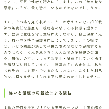
もとに、平気で他者を踏みにじります。この「無自覚な
悪意」こそが、最も恐ろしいものではないでしょうか。
また、その場を丸く収めることしか考えていない担任教
師の無責任な態度も、視聴者の怒りと不快感を煽りま
す。教師は生徒を守る立場にありながら、自己保身に走
り、強い声を持つ保護者に迎合してしまう。この描写
は、いじめ問題が決して子供たちの間だけで完結するも
のではなく、それを取り巻く大人たちの倫理観の欠如
や、想像力の不足によって深刻化・隠蔽されていく構造
を痛烈に批判しています。「胸糞悪さ」の正体は、私た
ち自身の中にも潜んでいるかもしれない、こうした利己
的な心理を見せつけられる不快感なのかもしれません。
怖いと話題の母親役による演技
本作の評価を決定づけている要素の一つが、主演を務め