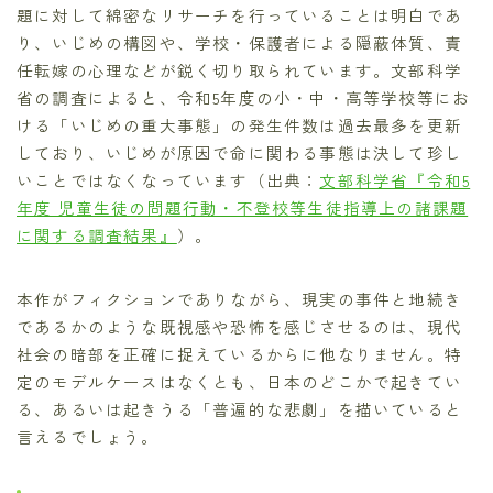
題に対して綿密なリサーチを行っていることは明白であ
り、いじめの構図や、学校・保護者による隠蔽体質、責
任転嫁の心理などが鋭く切り取られています。文部科学
省の調査によると、令和5年度の小・中・高等学校等にお
ける「いじめの重大事態」の発生件数は過去最多を更新
しており、いじめが原因で命に関わる事態は決して珍し
いことではなくなっています（出典：
文部科学省『令和5
年度 児童生徒の問題行動・不登校等生徒指導上の諸課題
に関する調査結果』
）。
本作がフィクションでありながら、現実の事件と地続き
であるかのような既視感や恐怖を感じさせるのは、現代
社会の暗部を正確に捉えているからに他なりません。特
定のモデルケースはなくとも、日本のどこかで起きてい
る、あるいは起きうる「普遍的な悲劇」を描いていると
言えるでしょう。