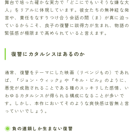
舞台で培った確かな実力で「どこにでもいそうな嫌な大
人」をリアルに体現しています。彼女たちの無神経な発
言や、責任をなすりつけ合う会話の間（ま）が真に迫っ
ているからこそ、良子の復讐に説得力が生まれ、物語の
緊張感が極限まで高められていると言えます。
復讐にカタルシスはあるのか
通常、復讐をテーマにした映画（リベンジもの）であれ
ば、『ジョン・ウィック』や『キル・ビル』のように、
悪党が成敗されることである種のスッキリした感情、い
わゆるカタルシスが得られる構成になることが多いで
す。しかし、本作においてそのような爽快感は皆無と言
っていいでしょう。
負の連鎖しか生まない復讐