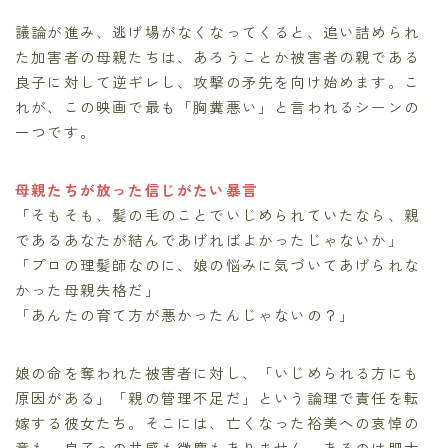
議論が進み、逃げ場がなくなってくると、追い詰められ
た加害者の母親たちは、あろうことか被害者の親である
良子に対して逆ギレし、攻撃の矛先を向け始めます。こ
れが、この映画で最も「胸糞悪い」と言われるシーンの
一つです。
母親たちが放った信じがたい暴言
「そもそも、髪の毛のことでいじめられていたなら、親
であるあなたが結んであげればよかったじゃないか」
「プロの理髪師なのに、娘の悩みに気づいてあげられな
かった母親失格だ」
「あんたの育て方が悪かったんじゃないの？」
娘の命を奪われた被害者に対し、「いじめられる方にも
原因がある」「親の管理不足だ」という論理で責任を転
嫁する彼女たち。そこには、亡くなった裕美への哀悼の
意も、良子への共感も微塵もありません。あるのは肥大