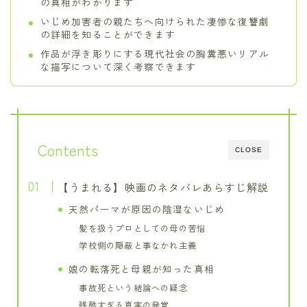
の真相がわかります
いじめ加害者の親たちへ向けられた凄惨な復讐劇
の詳細を知ることができます
作品が浮き彫りにする現代社会の胸糞悪いリアル
な描写について深く考察できます
Contents
CLOSE
【うまれる】映画のネタバレあらすじ解説
天然パーマが原因の陰湿ないじめ
髪を扱うプロとしての母の苦悩
学校側の隠蔽と事なかれ主義
娘の転落死と母親が知った真相
事故死という結論への疑念
残酷すぎる真実の発覚