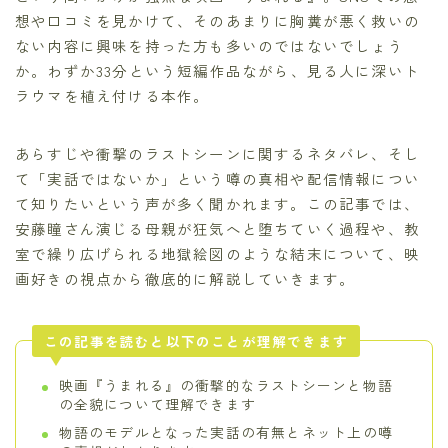
想や口コミを見かけて、そのあまりに胸糞が悪く救いの
ない内容に興味を持った方も多いのではないでしょう
か。わずか33分という短編作品ながら、見る人に深いト
ラウマを植え付ける本作。
あらすじや衝撃のラストシーンに関するネタバレ、そし
て「実話ではないか」という噂の真相や配信情報につい
て知りたいという声が多く聞かれます。この記事では、
安藤瞳さん演じる母親が狂気へと堕ちていく過程や、教
室で繰り広げられる地獄絵図のような結末について、映
画好きの視点から徹底的に解説していきます。
この記事を読むと以下のことが理解できます
映画『うまれる』の衝撃的なラストシーンと物語
の全貌について理解できます
物語のモデルとなった実話の有無とネット上の噂