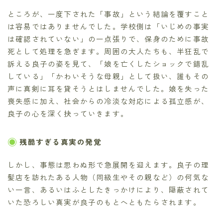
ところが、一度下された「事故」という結論を覆すこと
は容易ではありませんでした。学校側は「いじめの事実
は確認されていない」の一点張りで、保身のために事故
死として処理を急ぎます。周囲の大人たちも、半狂乱で
訴える良子の姿を見て、「娘を亡くしたショックで錯乱
している」「かわいそうな母親」として扱い、誰もその
声に真剣に耳を貸そうとはしませんでした。娘を失った
喪失感に加え、社会からの冷淡な対応による孤立感が、
良子の心を深く抉っていきます。
残酷すぎる真実の発覚
しかし、事態は思わぬ形で急展開を迎えます。良子の理
髪店を訪れたある人物（同級生やその親など）の何気な
い一言、あるいはふとしたきっかけにより、隠蔽されて
いた恐ろしい真実が良子のもとへともたらされます。