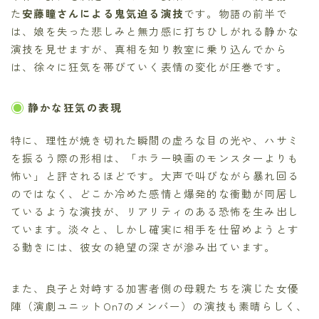
た
安藤瞳さんによる鬼気迫る演技
です。物語の前半で
は、娘を失った悲しみと無力感に打ちひしがれる静かな
演技を見せますが、真相を知り教室に乗り込んでから
は、徐々に狂気を帯びていく表情の変化が圧巻です。
静かな狂気の表現
特に、理性が焼き切れた瞬間の虚ろな目の光や、ハサミ
を振るう際の形相は、「ホラー映画のモンスターよりも
怖い」と評されるほどです。大声で叫びながら暴れ回る
のではなく、どこか冷めた感情と爆発的な衝動が同居し
ているような演技が、リアリティのある恐怖を生み出し
ています。淡々と、しかし確実に相手を仕留めようとす
る動きには、彼女の絶望の深さが滲み出ています。
また、良子と対峙する加害者側の母親たちを演じた女優
陣（演劇ユニットOn7のメンバー）の演技も素晴らしく、