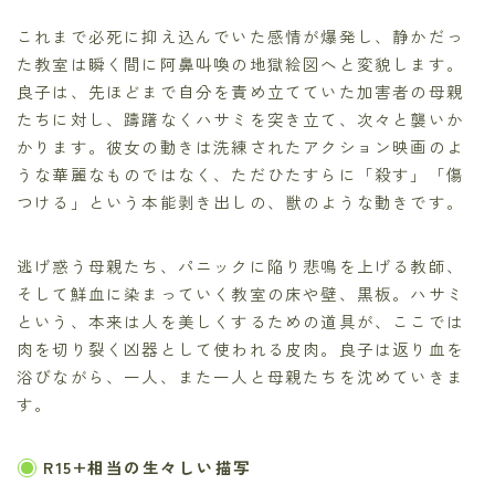
これまで必死に抑え込んでいた感情が爆発し、静かだっ
た教室は瞬く間に阿鼻叫喚の地獄絵図へと変貌します。
良子は、先ほどまで自分を責め立てていた加害者の母親
たちに対し、躊躇なくハサミを突き立て、次々と襲いか
かります。彼女の動きは洗練されたアクション映画のよ
うな華麗なものではなく、ただひたすらに「殺す」「傷
つける」という本能剥き出しの、獣のような動きです。
逃げ惑う母親たち、パニックに陥り悲鳴を上げる教師、
そして鮮血に染まっていく教室の床や壁、黒板。ハサミ
という、本来は人を美しくするための道具が、ここでは
肉を切り裂く凶器として使われる皮肉。良子は返り血を
浴びながら、一人、また一人と母親たちを沈めていきま
す。
R15+相当の生々しい描写