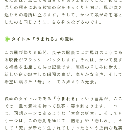
混乱の極みにある教室の窓をゆっくりと開け、風が吹き
込むその場所に立ちます。そして、かつて娘が命を落と
したのと同じように、自ら身を投げるのです。
タイトル『うまれる』の意味
この飛び降りる瞬間、良子の脳裏には走馬灯のようにあ
る映像がフラッシュバックします。それは、かつて愛す
る裕美を出産した時の記憶です。陣痛の苦しみに耐え、
新しい命が誕生した瞬間の喜び、高らかな産声、そして
希望に満ちた「母」としての始まりの光景。
映画のタイトルである
『うまれる』
という言葉が、ここ
では二重の意味を持って観客に突き刺さります。一つ
は、回想シーンにあるような「生命の誕生」。そしても
う一つは、この悲劇を通じて「憎悪」や「悲しみ」、そ
して「死」が新たに生まれてしまったという皮肉な現実