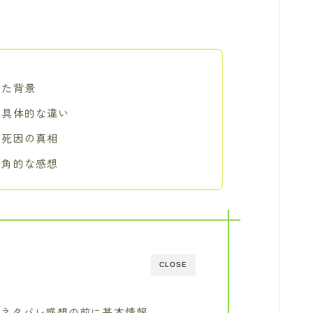
れた背景
の具体的な違い
の死因の真相
多角的な感想
CLOSE
』ネタバレ感想の前に基本情報