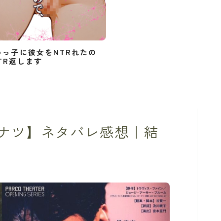
めっ子に彼女をNTRれたの
TR返します
ナツ】ネタバレ感想｜結