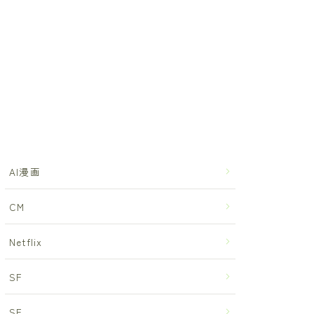
AI漫画
CM
Netflix
SF
SF