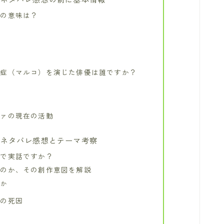
」の意味は？
ン症（マルコ）を演じた俳優は誰ですか？
緯
ヴァの現在の活動
』ネタバレ感想とテーマ考察
まで実話ですか？
たのか、その創作意図を解説
のか
コの死因
り