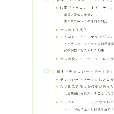
映画「チョコレートドーナツ
幸福と愛情の象徴として
失われた幸せとの痛烈な対比
マルコは何歳？
チョコレートドーナツでダウ
アイザック・レイヴァの起用経
彼の演技がもたらした効果
マルコ役のアイザック・レイ
映画『チョコレートドーナツ
チョコレートドーナツはどこ
なぜ脚色を加える必要があっ
なぜ悲劇的な結末に脚色された
チョコレートドーナツのマル
マルコが死に至った孤独な道の