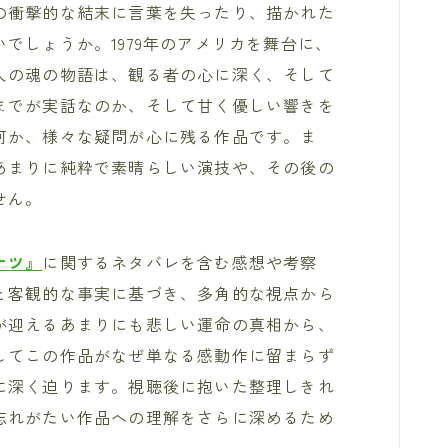
の衝撃的な結末に言葉を失ったり、描かれた
でしょうか。1979年のアメリカを舞台に、
人の魂の物語は、観る者の心に深く、そして
までが実話なのか、そして甘く優しい響きを
何か、様々な疑問が心に残る作品です。ま
あまりに純粋で素晴らしい演技や、その後の
せん。
ナツ』
に関するネタバレを含む感想や考察
と客観的な事実に基づき、多角的な視点から
が迎えるあまりにも悲しい運命の真相から、
してこの作品がなぜ単なる感動作に留まらず
に深く迫ります。視聴後に抱いた整理しきれ
忘れがたい作品への理解をさらに深めるため