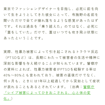
東京でファッションデザイナーを目指し、必死に前を向
いて生きようとしてきた彼女にとって、布施野の名前を
聞いただけで全てが崩れ落ちるような感覚があったはず
です。それは過去を「乗り越えた」のではなく、必死に
「蓋をしていた」だけで、蓋はいつでも吹き飛ぶ状態に
あったということです。
実際、性暴力被害によって引き起こされるトラウマ反応
（PTSDなど）は、長期にわたって被害者の生活や精神に
深刻な影響を与え続けることが知られています。警察庁
の資料によれば、性暴力被害者がPTSDを経験する率は
40%〜80%とも言われており、被害の直後だけでなく、
何ヶ月も、ときには1年以上経過してから突如として症状
が表れることもあるとされています。（出典：
警察庁
「レイプ被害によってひきおこされる、心と体の変
化」
）