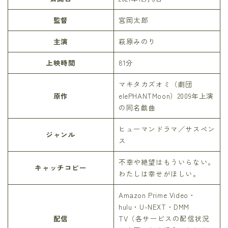
監督
宮岡太郎
主演
萩原みのり
上映時間
81分
マキタカズオミ（劇団
原作
elePHANTMoon）2009年上演
の同名戯曲
ヒューマンドラマ／サスペン
ジャンル
ス
不幸や絶望はもういらない。
キャッチコピー
わたしは幸せがほしい。
Amazon Prime Video・
hulu・U-NEXT・DMM
配信
TV（各サービスの配信状況