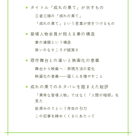
タイトル「成れの果て」が示すもの
三者三様の「成れの果て」
「成れの果て」という言葉が突きつけるもの
登場人物全員が抱える業の構造
業の連鎖という構造
救いのなさこそが誠実さ
原作舞台との違いと映画化の意義
舞台から映画へ：表現方法の変化
映画化の意義——届く人を増やすこと
成れの果てのネタバレを踏まえた総評
「異常な登場人物」ではなく「人間の暗部」を
見た
萩原みのりという存在の引力
この記事を締めくくるにあたって