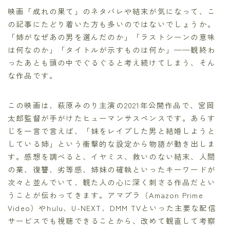
映画「成れの果て」のネタバレや結末が気になって、こ
の記事にたどり着いた方も多いのではないでしょうか。
「姉がなぜあの男を選んだのか」「ラストシーンの意味
は何なのか」「タイトルが示すものは何か」——観終わ
ったあとも頭の中でぐるぐると考え続けてしまう、そん
な作品です。
この映画は、萩原みのり主演の2021年公開作品で、宮岡
太郎監督が手がけたヒューマンサスペンスです。あらす
じを一言で言えば、「妹をレイプした男と結婚しようと
している姉」という衝撃的な設定から物語が動き出しま
す。感想を調べると、イヤミス、救いのない結末、人間
の業、復讐、劣等感、姉妹の確執といったキーワードが
次々と並んでいて、観た人の心に深く刺さる作品だとい
うことが伝わってきます。アマプラ（Amazon Prime
Video）やhulu、U-NEXT、DMM TVといった主要な配信
サービスでも視聴できることから、改めて観直して考察