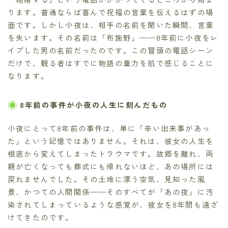
ります。普通ならば喜んで祝福の言葉を伝えるはずの場
面です。しかし小夜は、相手の名前を聞いた瞬間、言葉
を失います。その名前は「布施野」——8年前に小夜をレ
イプした男の名前だったのです。この冒頭の電話シーン
だけで、観る者はすでに物語の重力を肌で感じることに
なります。
8年前の事件が小夜の人生に刻んだもの
小夜にとって8年前の事件は、単に「辛い出来事があっ
た」という記憶ではありません。それは、彼女の人生を
根底から変えてしまったトラウマです。故郷を離れ、両
親が亡くなっても葬式にも帰れないほど、あの場所には
戻れませんでした。その土地に漂う空気、見知った風
景、かつての人間関係——そのすべてが「あの夜」に汚
染されてしまっているような感覚が、彼女を8年間も遠ざ
けてきたのです。