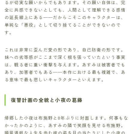
るが切実な願いからでもあります。その願い自体は、完
全に共感できないとしても、人間として理解できる感情
の延長線上にある——だからこそこのキャラクターは、
単純な「悪役」として切り捨てることができないので
す。
これは非常に歪んだ愛の形であり、自己防衛の形です。
妹への劣等感がここまで深く根を張っていたという事実
は、観る者に重い衝撃を与えます。あすみは被害者でも
あり、加害者でもある——本作における最も複雑で、あ
る意味で最も悲しいキャラクターといえます。
復讐計画の全貌と小夜の葛藤
帰郷した小夜は布施野と8年ぶりに対面します。何事もな
かったかのように、あすみの隣で笑顔を見せる布施野。
順風満帆な人生を歩む彼の姿を目の当たりにした小夜の