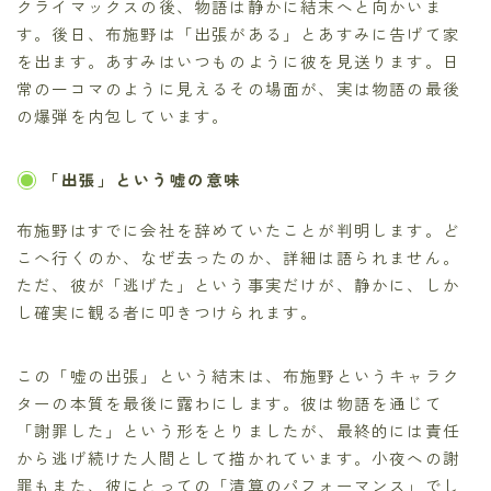
クライマックスの後、物語は静かに結末へと向かいま
す。後日、布施野は「出張がある」とあすみに告げて家
を出ます。あすみはいつものように彼を見送ります。日
常の一コマのように見えるその場面が、実は物語の最後
の爆弾を内包しています。
「出張」という嘘の意味
布施野はすでに会社を辞めていたことが判明します。ど
こへ行くのか、なぜ去ったのか、詳細は語られません。
ただ、彼が「逃げた」という事実だけが、静かに、しか
し確実に観る者に叩きつけられます。
この「嘘の出張」という結末は、布施野というキャラク
ターの本質を最後に露わにします。彼は物語を通じて
「謝罪した」という形をとりましたが、最終的には責任
から逃げ続けた人間として描かれています。小夜への謝
罪もまた、彼にとっての「清算のパフォーマンス」でし