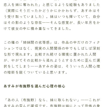
恋人を妹に奪われた」と感じるような経験もありました
（実際にそうだったかどうかにかかわらず、あすみはそ
う受け取っていました）。妹はいつも輝いていて、自分
はその影のような存在——そんな感覚が、長い年月をか
けて彼女の中に積み重なってきました。
この種の「姉妹間の劣等感」は、作品の中だけのフィク
ションではなく、現実の人間関係の中でもしばしば深刻
な形で現れます。比較され続ける環境に置かれた人間
が、やがてその比較から逃れようとするために歪んだ選
択をしてしまう——あすみの姿は、そういった人間心理
の暗部を鋭くついていると思います。
あすみが布施野を選んだ心理の核心
「あの人（布施野）なら、妹に取られない」——これが
あすみの歪んだ確信です。布施野は妹にとって恐怖の象