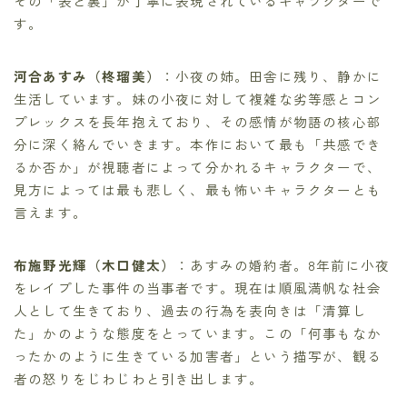
その「表と裏」が丁寧に表現されているキャラクターで
す。
河合あすみ（柊瑠美）
：小夜の姉。田舎に残り、静かに
生活しています。妹の小夜に対して複雑な劣等感とコン
プレックスを長年抱えており、その感情が物語の核心部
分に深く絡んでいきます。本作において最も「共感でき
るか否か」が視聴者によって分かれるキャラクターで、
見方によっては最も悲しく、最も怖いキャラクターとも
言えます。
布施野光輝（木口健太）
：あすみの婚約者。8年前に小夜
をレイプした事件の当事者です。現在は順風満帆な社会
人として生きており、過去の行為を表向きは「清算し
た」かのような態度をとっています。この「何事もなか
ったかのように生きている加害者」という描写が、観る
者の怒りをじわじわと引き出します。