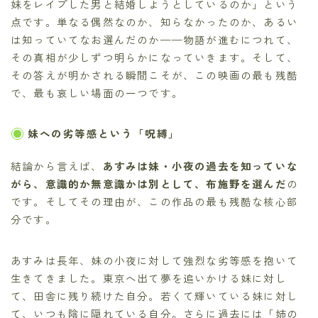
妹をレイプした男と結婚しようとしているのか」という
点です。単なる偶然なのか、知らなかったのか、あるい
は知っていてなお選んだのか——物語が進むにつれて、
その真相が少しずつ明らかになっていきます。そして、
その答えが明かされる瞬間こそが、この映画の最も残酷
で、最も哀しい場面の一つです。
妹への劣等感という「呪縛」
結論から言えば、
あすみは妹・小夜の過去を知っていな
がら、意識的か無意識かは別として、布施野を選んだ
の
です。そしてその理由が、この作品の最も残酷な核心部
分です。
あすみは長年、妹の小夜に対して強烈な劣等感を抱いて
生きてきました。東京へ出て夢を追いかける妹に対し
て、田舎に残り続けた自分。若くて輝いている妹に対し
て、いつも陰に隠れている自分。さらに過去には「姉の