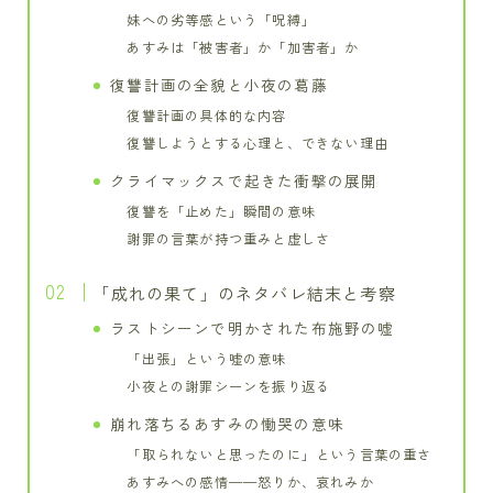
妹への劣等感という「呪縛」
あすみは「被害者」か「加害者」か
復讐計画の全貌と小夜の葛藤
復讐計画の具体的な内容
復讐しようとする心理と、できない理由
クライマックスで起きた衝撃の展開
復讐を「止めた」瞬間の意味
謝罪の言葉が持つ重みと虚しさ
「成れの果て」のネタバレ結末と考察
ラストシーンで明かされた布施野の嘘
「出張」という嘘の意味
小夜との謝罪シーンを振り返る
崩れ落ちるあすみの慟哭の意味
「取られないと思ったのに」という言葉の重さ
あすみへの感情——怒りか、哀れみか