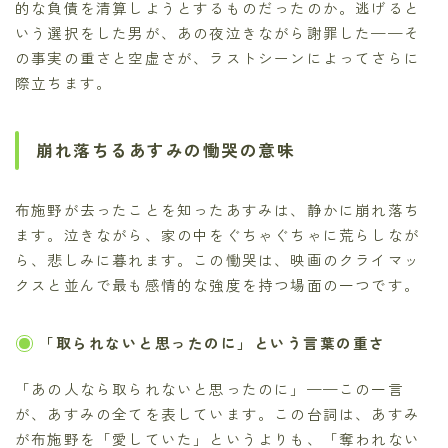
的な負債を清算しようとするものだったのか。逃げると
いう選択をした男が、あの夜泣きながら謝罪した——そ
の事実の重さと空虚さが、ラストシーンによってさらに
際立ちます。
崩れ落ちるあすみの慟哭の意味
布施野が去ったことを知ったあすみは、静かに崩れ落ち
ます。泣きながら、家の中をぐちゃぐちゃに荒らしなが
ら、悲しみに暮れます。この慟哭は、映画のクライマッ
クスと並んで最も感情的な強度を持つ場面の一つです。
「取られないと思ったのに」という言葉の重さ
「あの人なら取られないと思ったのに」——この一言
が、あすみの全てを表しています。この台詞は、あすみ
が布施野を「愛していた」というよりも、「奪われない