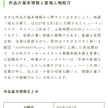
作品の基本情報と登場人物紹介
まずは作品の基本情報から押さえておきましょう。映画
「成れの果て」は2021年12月3日に公開されたヒューマン
ドラマ・サスペンス作品で、上映時間は81分とコンパク
トながら、密度の濃い物語が展開されます。監督は宮岡
太郎、主演は萩原みのり。原作はマキタカズオミ率いる
劇団「elePHANTMoon」が2009年に上演した同名舞台
で、その年のサンモールスタジオ最優秀脚本賞を受賞し
た話題作です。映画のキャッチコピーは「不幸や絶望は
もういらない。わたしは幸せがほしい。」——この短い
言葉の中に、主人公・小夜の切実な願いと、物語の重さ
の全てが凝縮されている気がします。
作品基本情報まとめ
公開日
2021年12月3日