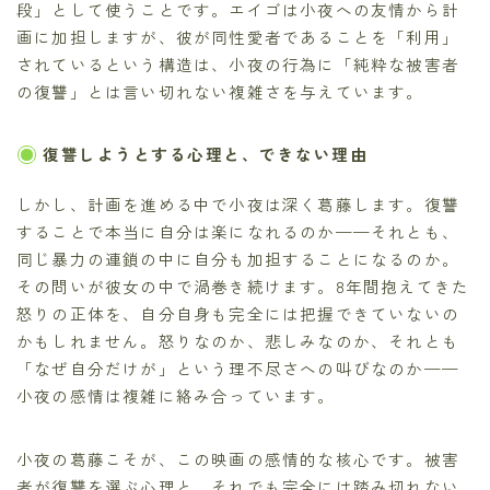
段」として使うことです。エイゴは小夜への友情から計
画に加担しますが、彼が同性愛者であることを「利用」
されているという構造は、小夜の行為に「純粋な被害者
の復讐」とは言い切れない複雑さを与えています。
復讐しようとする心理と、できない理由
しかし、計画を進める中で小夜は深く葛藤します。復讐
することで本当に自分は楽になれるのか——それとも、
同じ暴力の連鎖の中に自分も加担することになるのか。
その問いが彼女の中で渦巻き続けます。8年間抱えてきた
怒りの正体を、自分自身も完全には把握できていないの
かもしれません。怒りなのか、悲しみなのか、それとも
「なぜ自分だけが」という理不尽さへの叫びなのか——
小夜の感情は複雑に絡み合っています。
小夜の葛藤こそが、この映画の感情的な核心です。被害
者が復讐を選ぶ心理と、それでも完全には踏み切れない