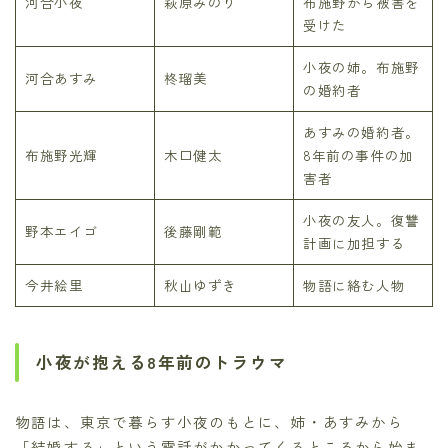
河合小夜
萩原みのり
布施野から被害を
受けた
小夜の姉。布施野
河合あすみ
柊瑠美
の婚約者
あすみの婚約者。
布施野光輝
木口健太
8年前の事件の加
害者
小夜の友人。復讐
野本エイゴ
後藤剛範
計画に加担する
今井絵里
秋山ゆずき
物語に絡む人物
小夜が抱える8年前のトラウマ
物語は、東京で暮らす小夜のもとに、姉・あすみから
「結婚する」という電話がかかってくるところから始ま