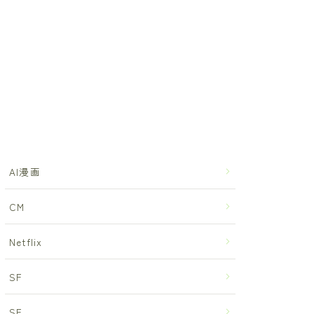
AI漫画
CM
Netflix
SF
SF