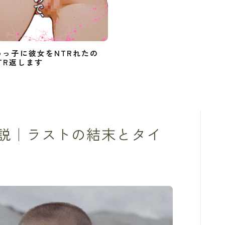
めっ子に彼女をNTRれたの
TR返します
説｜ラストの結末とタイ