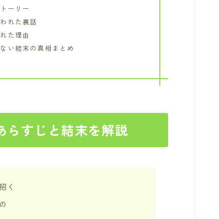
ストーリー
使われた裏話
された理由
せない結末の真相まとめ
あらすじと結末を解説
招く
の