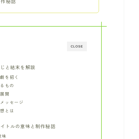
制作秘話
CLOSE
すじと結末を解説
悲劇を招く
するもの
な展開
るメッセージ
感想とは
タイトルの意味と制作秘話
意味