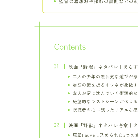
監督の着想源や撮影の裏側などの
Contents
映画「野獣」ネタバレ｜あら
二人の少年の無邪気な遊びが
物語の鍵を握るキツネが象徴
友人が沼に沈んでいく衝撃的
絶望的なラストシーンが伝え
視聴者の心に残ったリアルな
映画「野獣」ネタバレ考察｜
原題Fauveに込められた3つの