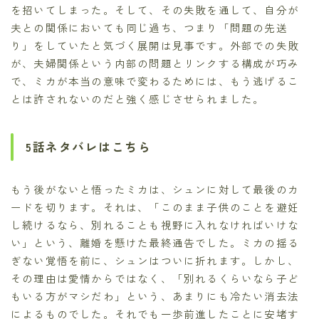
を招いてしまった。そして、その失敗を通して、自分が
夫との関係においても同じ過ち、つまり「問題の先送
り」をしていたと気づく展開は見事です。外部での失敗
が、夫婦関係という内部の問題とリンクする構成が巧み
で、ミカが本当の意味で変わるためには、もう逃げるこ
とは許されないのだと強く感じさせられました。
5話ネタバレはこちら
もう後がないと悟ったミカは、シュンに対して最後のカ
ードを切ります。それは、「このまま子供のことを避妊
し続けるなら、別れることも視野に入れなければいけな
い」という、離婚を懸けた最終通告でした。ミカの揺る
ぎない覚悟を前に、シュンはついに折れます。しかし、
その理由は愛情からではなく、「別れるくらいなら子ど
もいる方がマシだわ」という、あまりにも冷たい消去法
によるものでした。それでも一歩前進したことに安堵す