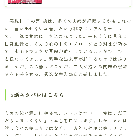
【感想】 この第1話は、多くの夫婦が経験するかもしれな
い「言い出せない本音」という非常にリアルなテーマ
で、一気に物語に引き込まれました。幸せそうに見える
日常風景と、ミカの心の中のモノローグとの対比が巧み
で、水面下で大きな問題が進行していることがひしひし
と伝わってきます。派手な出来事が起こるわけではあり
ませんが、この静けさこそが、二人が抱える問題の根深
さを予感させる、秀逸な導入部だと感じました。
2話ネタバレはこちら
ミカの強い意志に押され、シュンはついに「俺はまだ子
どもはほしくない」と本心を口にします。しかしそれは
話し合いの始まりではなく、一方的な拒絶の始まりでし
た。彼は「もし生まれた子に障がいがあったらどうす