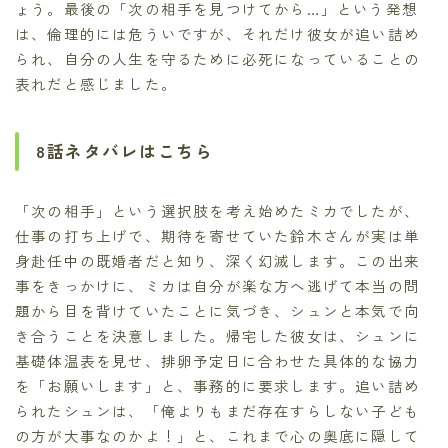
ょう。最後の「次の相手を見つけてから…」という発想
は、倫理的には危ういですが、それだけ彼女が追い詰め
られ、自分の人生を守るために必死になっていることの
表れだと感じました。
8話ネタバレはこちら
「次の相手」という選択肢を考え始めたミカでしたが、
仕事の打ち上げで、期待を寄せていた鈴木さんが実は単
身赴任中の既婚者だと知り、深く幻滅します。この出来
事をきっかけに、ミカは自分が楽な方へ逃げて本当の問
題から目を背けていたことに気づき、シュンと本気で向
き合うことを決意しました。帰宅した彼女は、シュンに
基礎体温表を見せ、排卵予定日に合わせた具体的な協力
を「お願いします」と、事務的に要求します。追い詰め
られたシュンは、「俺よりもまだ存在すらしない子ども
の方が大事なのかよ！」と、これまで心の奥底に隠して