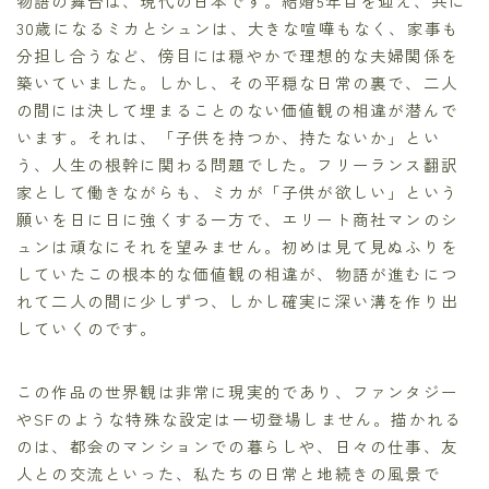
物語の舞台は、現代の日本です。結婚5年目を迎え、共に
30歳になるミカとシュンは、大きな喧嘩もなく、家事も
分担し合うなど、傍目には穏やかで理想的な夫婦関係を
築いていました。しかし、その平穏な日常の裏で、二人
の間には決して埋まることのない価値観の相違が潜んで
います。それは、「子供を持つか、持たないか」とい
う、人生の根幹に関わる問題でした。フリーランス翻訳
家として働きながらも、ミカが「子供が欲しい」という
願いを日に日に強くする一方で、エリート商社マンのシ
ュンは頑なにそれを望みません。初めは見て見ぬふりを
していたこの根本的な価値観の相違が、物語が進むにつ
れて二人の間に少しずつ、しかし確実に深い溝を作り出
していくのです。
この作品の世界観は非常に現実的であり、ファンタジー
やSFのような特殊な設定は一切登場しません。描かれる
のは、都会のマンションでの暮らしや、日々の仕事、友
人との交流といった、私たちの日常と地続きの風景で