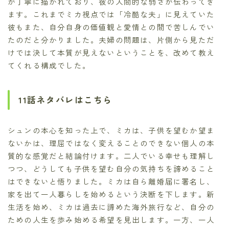
が丁寧に描かれており、彼の人間的な弱さが伝わってき
ます。これまでミカ視点では「冷酷な夫」に見えていた
彼もまた、自分自身の価値観と愛情との間で苦しんでい
たのだと分かりました。夫婦の問題は、片側から見ただ
けでは決して本質が見えないということを、改めて教え
てくれる構成でした。
11話ネタバレはこちら
シュンの本心を知った上で、ミカは、子供を望むか望ま
ないかは、理屈ではなく変えることのできない個人の本
質的な感覚だと結論付けます。二人でいる幸せも理解し
つつ、どうしても子供を望む自分の気持ちを諦めること
はできないと悟りました。ミカは自ら離婚届に署名し、
家を出て一人暮らしを始めるという決断を下します。新
生活を始め、ミカは過去に諦めた海外旅行など、自分の
ための人生を歩み始める希望を見出します。一方、一人