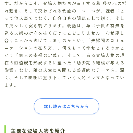
す。だからこそ、登場人物たちが直面する葛-藤や心の揺
れ動き、そして交わされる会話の一つ一つが、読者にと
って他人事ではなく、自分自身の問題として鋭く、そし
て痛々しく突き刺さります。物語は、単に子供の有無を
巡る夫婦の対立を描くだけにとどまりません。なぜ話し
合うことから逃げてしまうのかという「夫婦間のコミュ
ニケーションの在り方」、何をもって幸せとするのかと
いう「個人の幸福の定義」、そして、ある登場人物の現
在の価値観を形成するに至った「幼少期の経験が与える
影響」など、誰の人生にも関わる普遍的なテーマを、深
く、そして繊細に掘り下げていく人間ドラマとなってい
ます。
試し読みはこちらから
主要な登場人物を紹介