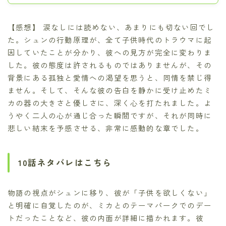
【感想】 涙なしには読めない、あまりにも切ない回でし
た。シュンの行動原理が、全て子供時代のトラウマに起
因していたことが分かり、彼への見方が完全に変わりま
した。彼の態度は許されるものではありませんが、その
背景にある孤独と愛情への渇望を思うと、同情を禁じ得
ません。そして、そんな彼の告白を静かに受け止めたミ
カの器の大きさと優しさに、深く心を打たれました。よ
うやく二人の心が通じ合った瞬間ですが、それが同時に
悲しい結末を予感させる、非常に感動的な章でした。
10話ネタバレはこちら
物語の視点がシュンに移り、彼が「子供を欲しくない」
と明確に自覚したのが、ミカとのテーマパークでのデー
トだったことなど、彼の内面が詳細に描かれます。彼