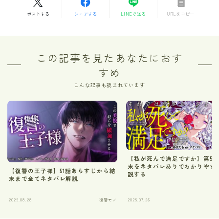
ポストする
シェアする
LINEで送る
URLをコピー
この記事を見たあなたにおす
すめ
こんな記事も読まれています
【私が死んで満足ですか】第5
末をネタバレありでわかりやす
【復讐の王子様】51話あらすじから結
説する
末まで全てネタバレ解説
2025.08.28
復讐モノ
2025.07.26