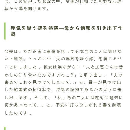
は、この緊迫した状況の中、令美が仕掛けた巧妙な心理
戦から幕を開けます。
浮気を疑う嫁を熱演―母から情報を引き出す作
戦
令美は、ただ正直に事情を話しても本当のことは聞けな
いと判断。とっさに**「夫の浮気を疑う嫁」を演じる**
ことにしました
。彼女は涙ながらに「夫と加恵さんは昔
からの知り合いなんですよね…？」と切り出し
、「夫の
書斎でこれを見つけてしまって…」と、賢一が見つけ出
した結婚式の招待状を、浮気の証拠であるかのように差
し出します
。そして、「私、あの二人には絶対に過去に
何かあったって…」と、不安に打ちひしがれる妻を熱演
したのです
。