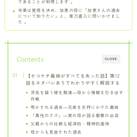
であることが判明します 。
令美は覚悟を決め、加恵の母に「加恵さんの過去
について知りたい」と、単刀直入に問いかけまし
た 。
Contents
CLOSE
【セコケチ義妹がすべてを失った話】第12
話をネタバレありでわかりやすく解説する
浮気を疑う嫁を熱演―母から情報を引き出す
作戦
明かされる過去―兄弟を天秤にかけた義妹
「真性のクズ」―実の母が語る衝撃の出自
父親からの壮絶な経済的・精神的虐待
母からも見放された過去