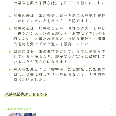
の浮気を疑う不憫な嫁」を演じる作戦に出ました
。
加恵の母は、娘が過去に賢一と浩二の兄弟を天秤
にかけていたことをあっさりと認めます 。
加恵の母は、加恵のことを「真性のクズ」と呼び
、彼女がシスコンの父親から「お前に金を出す価
値はない」と言われるなど、壮絶な精神的・経済
的虐待を受けていた過去を暴露しました 。
母親自身も、娘の進学を助けず、今では逆恨みさ
れていると語るなど、親子関係が完全に破綻して
いることが明らかになります 。
令美を加恵と同じ「被害者」だと認識した加恵の
母は、令美に対して「手を組まない？」と共闘を
持ちかけました 。
◁前の記事はこちらから
あわせて読みたい