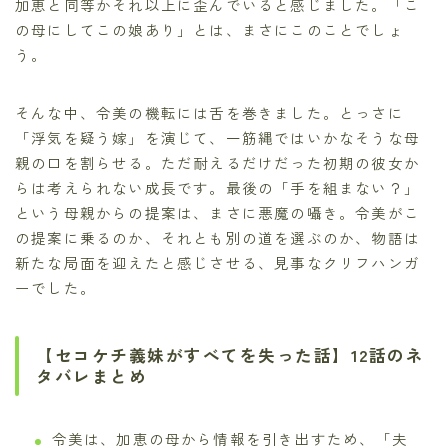
加恵と同等かそれ以上に歪んでいると感じました。「こ
の母にしてこの娘あり」とは、まさにこのことでしょ
う。
そんな中、令美の機転には舌を巻きました。とっさに
「浮気を疑う嫁」を演じて、一筋縄ではいかなそうな母
親の口を割らせる。ただ耐えるだけだった初期の彼女か
らは考えられない成長です。最後の「手を組まない？」
という母親からの提案は、まさに悪魔の囁き。令美がこ
の提案に乗るのか、それとも別の道を選ぶのか、物語は
新たな局面を迎えたと感じさせる、見事なクリフハンガ
ーでした。
【セコケチ義妹がすべてを失った話】12話のネ
タバレまとめ
令美は、加恵の母から情報を引き出すため、「夫