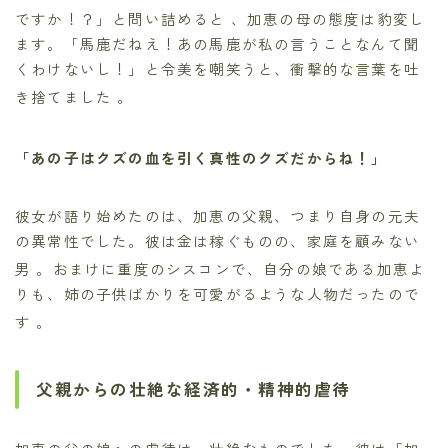
ですか！？」と問い詰めると
、加恵の母の態度は豹変し
ます。「馬鹿だねえ！あの馬鹿が私の言うことなんて聞
くわけないし！」と令美を嘲笑うと、衝撃的な言葉を吐
き捨てました
。
「あの子はクズの血を引く真性のクズだからね！」
彼女が語り始めたのは、加恵の父親、つまり自身の元夫
の異常性でした。彼は金は稼ぐものの、家庭を顧みない
男
。おまけに重度のシスコンで、自分の娘である加恵よ
りも、姉の子供ばかりを可愛がるような人物だったので
す
。
父親からの壮絶な経済的・精神的虐待