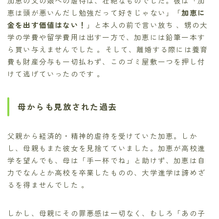
加恵の父の娘への虐待は、壮絶なものでした。彼は「加
恵は頭が悪いんだし勉強だって好きじゃない」「
加恵に
金を出す価値はない！
」と本人の前で言い放ち 、甥の大
学の学費や留学費用は出す一方で、加恵には鉛筆一本す
ら買い与えませんでした 。そして、離婚する際には養育
費も財産分与も一切払わず、このゴミ屋敷一つを押し付
けて逃げていったのです 。
母からも見放された過去
父親から経済的・精神的虐待を受けていた加恵。しか
し、母親もまた彼女を見捨てていました。加恵が高校進
学を望んでも、母は「手一杯でね」と助けず、加恵は自
力でなんとか高校を卒業したものの、大学進学は諦めざ
るを得ませんでした 。
しかし、母親にその罪悪感は一切なく、むしろ「あの子