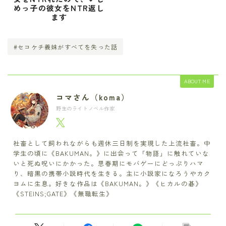
めっ子の彼女をNTR返し
ます
#セコケチ義妹がすべてを失った話
ABOUT ME
コマさん（koma）
野生のライトノベル作家
社畜として飼われながらも週休三日制を実現した上流社畜。中
学生の頃に《BAKUMAN。》に出会って「物語」に触れていな
いと死ぬ呪いにかかった。思春期にモバゲーにどっぷりハマ
り、暗黒の携帯小説時代を生きる。主に小説家になろうやカク
ヨムに生息。好きな作品は《BAKUMAN。》《ヒカルの碁》
《STEINS;GATE》《無職転生》