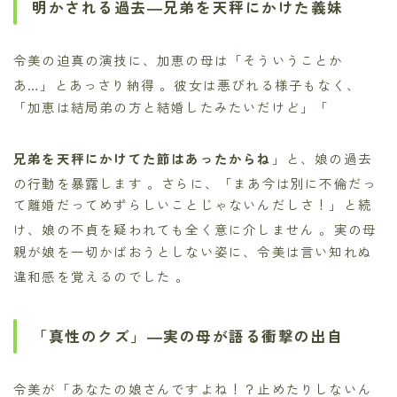
明かされる過去―兄弟を天秤にかけた義妹
令美の迫真の演技に、加恵の母は「そういうことか
あ…」とあっさり納得
。彼女は悪びれる様子もなく、
「加恵は結局弟の方と結婚したみたいだけど」「
兄弟を天秤にかけてた節はあったからね
」と、娘の過去
の行動を暴露します
。さらに、「まあ今は別に不倫だっ
て離婚だってめずらしいことじゃないんだしさ！」と続
け、娘の不貞を疑われても全く意に介しません
。実の母
親が娘を一切かばおうとしない姿に、令美は言い知れぬ
違和感を覚えるのでした
。
「真性のクズ」―実の母が語る衝撃の出自
令美が「あなたの娘さんですよね！？止めたりしないん