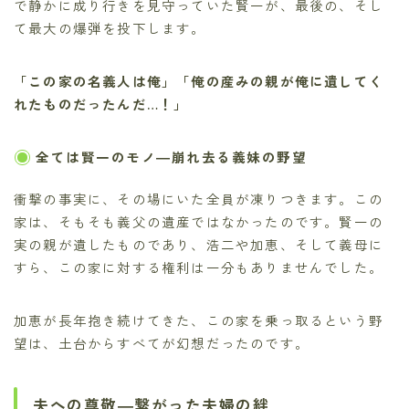
で静かに成り行きを見守っていた賢一が、最後の、そし
て最大の爆弾を投下します。
「この家の名義人は俺」「俺の産みの親が俺に遺してく
れたものだったんだ…！」
全ては賢一のモノ―崩れ去る義妹の野望
衝撃の事実に、その場にいた全員が凍りつきます。この
家は、そもそも義父の遺産ではなかったのです。賢一の
実の親が遺したものであり、浩二や加恵、そして義母に
すら、この家に対する権利は一分もありませんでした。
加恵が長年抱き続けてきた、この家を乗っ取るという野
望は、土台からすべてが幻想だったのです。
夫への尊敬―繋がった夫婦の絆