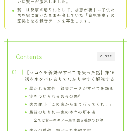
いに賢一が激昂しました。
賢一は反撃の切り札として、加恵が夜中に子供た
ちを家に置いたまま外出していた「育児放棄」の
証拠となる録音データを再生します。
Contents
CLOSE
【セコケチ義妹がすべてを失った話】第16
話をネタバレありでわかりやすく解説する
暴かれる本性―録音データがすべてを語る
突きつけられる数々の悪行
夫の絶叫「この家から出て行ってくれ！」
最後の切り札―家の本当の所有者
全ては賢一のモノ―崩れ去る義妹の野望
夫への尊敬―繋がった夫婦の絆