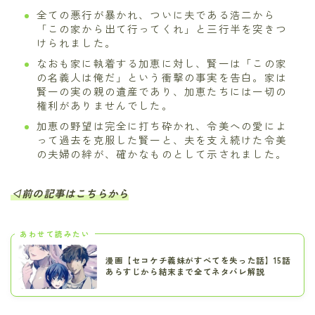
全ての悪行が暴かれ、ついに夫である浩二から
「この家から出て行ってくれ」と三行半を突きつ
けられました。
なおも家に執着する加恵に対し、賢一は「この家
の名義人は俺だ」という衝撃の事実を告白。家は
賢一の実の親の遺産であり、加恵たちには一切の
権利がありませんでした。
加恵の野望は完全に打ち砕かれ、令美への愛によ
って過去を克服した賢一と、夫を支え続けた令美
の夫婦の絆が、確かなものとして示されました。
◁前の記事はこちらから
あわせて読みたい
漫画【セコケチ義妹がすべてを失った話】15話
あらすじから結末まで全てネタバレ解説