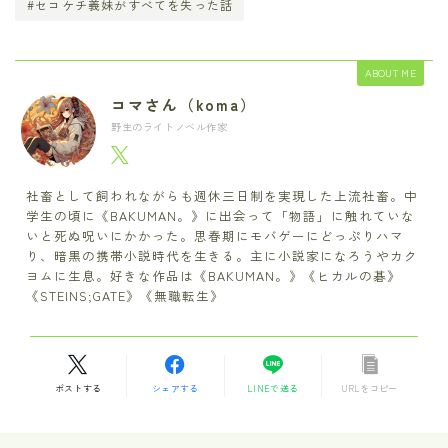
#セコケチ義妹がすべてを失った話
ABOUT ME
コマさん（koma）
野生のライトノベル作家
社畜として飼われながらも週休三日制を実現した上流社畜。中
学生の頃に《BAKUMAN。》に出会って「物語」に触れていな
いと死ぬ呪いにかかった。思春期にモバゲーにどっぷりハマ
り、暗黒の携帯小説時代を生きる。主に小説家になろうやカク
ヨムに生息。好きな作品は《BAKUMAN。》《ヒカルの碁》
《STEINS;GATE》《無職転生》
ポストする
シェアする
LINEで送る
URLをコピー