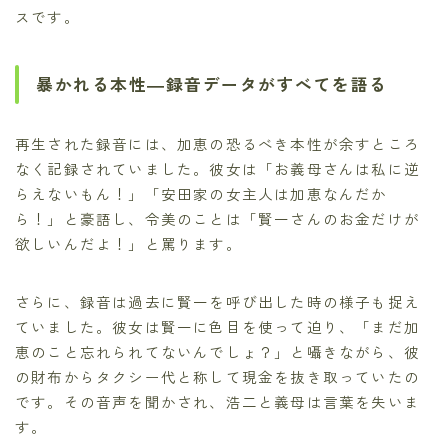
スです。
暴かれる本性―録音データがすべてを語る
再生された録音には、加恵の恐るべき本性が余すところ
なく記録されていました。彼女は「お義母さんは私に逆
らえないもん！」「安田家の女主人は加恵なんだか
ら！」と豪語し、令美のことは「賢一さんのお金だけが
欲しいんだよ！」と罵ります。
さらに、録音は過去に賢一を呼び出した時の様子も捉え
ていました。彼女は賢一に色目を使って迫り、「まだ加
恵のこと忘れられてないんでしょ？」と囁きながら、彼
の財布からタクシー代と称して現金を抜き取っていたの
です。その音声を聞かされ、浩二と義母は言葉を失いま
す。