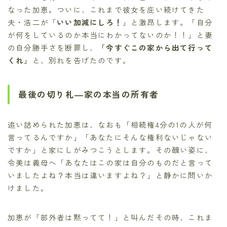
なった加恵。ついに、これまで彼女を庇い続けてきた
夫・浩二が「
いい加減にしろ！
」と激昂します。「自分
が何をしているのか本当にわかってないのか！！」と妻
の自分勝手さを断罪し、
「今すぐこの家から出て行って
くれ」
と、別れを告げたのです。
最後の切り札―家の本当の所有者
追い詰められた加恵は、なおも「相続権4分の1の人が何
言ってるんですか」「あなたにそんな権利ないじゃない
ですか」と家にしがみつこうとします。その醜い姿に、
令美は義母へ「あなたはこの家は自分のものだと言って
いましたよね？本当は違いますよね？」と静かに問いか
けました。
加恵が「部外者は黙ってて！」と叫んだその時、これま