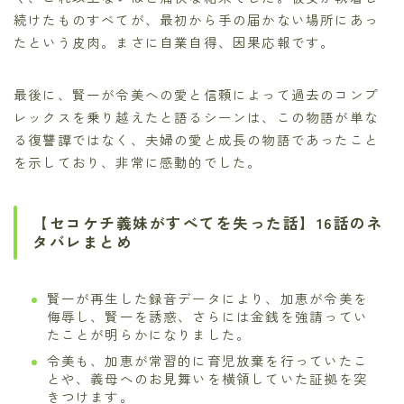
続けたものすべてが、最初から手の届かない場所にあっ
たという皮肉。まさに自業自得、因果応報です。
最後に、賢一が令美への愛と信頼によって過去のコンプ
レックスを乗り越えたと語るシーンは、この物語が単な
る復讐譚ではなく、夫婦の愛と成長の物語であったこと
を示しており、非常に感動的でした。
【セコケチ義妹がすべてを失った話】16話のネ
タバレまとめ
賢一が再生した録音データにより、加恵が令美を
侮辱し、賢一を誘惑、さらには金銭を強請ってい
たことが明らかになりました。
令美も、加恵が常習的に育児放棄を行っていたこ
とや、義母へのお見舞いを横領していた証拠を突
きつけます。