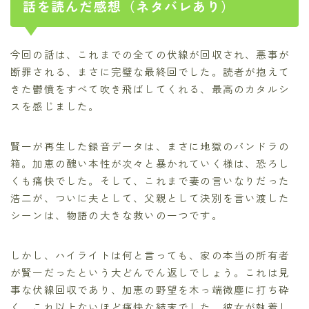
話を読んだ感想（ネタバレあり）
今回の話は、これまでの全ての伏線が回収され、悪事が
断罪される、まさに完璧な最終回でした。読者が抱えて
きた鬱憤をすべて吹き飛ばしてくれる、最高のカタルシ
スを感じました。
賢一が再生した録音データは、まさに地獄のパンドラの
箱。加恵の醜い本性が次々と暴かれていく様は、恐ろし
くも痛快でした。そして、これまで妻の言いなりだった
浩二が、ついに夫として、父親として決別を言い渡した
シーンは、物語の大きな救いの一つです。
しかし、ハイライトは何と言っても、家の本当の所有者
が賢一だったという大どんでん返しでしょう。これは見
事な伏線回収であり、加恵の野望を木っ端微塵に打ち砕
く、これ以上ないほど痛快な結末でした。彼女が執着し