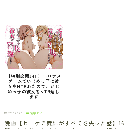
【特別公開34P】エロデス
ゲームでいじめっ子に彼
女をNTRれたので、いじ
めっ子の彼女をNTR返し
ます
2025.09.05
復讐モノ
漫画【セコケチ義妹がすべてを失った話】16