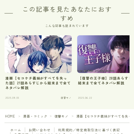
この記事を見たあなたにおす
すめ
こんな記事も読まれています
漫画【セコケチ義妹がすべてを失っ
【復讐の王子様】28話あらすじ
た話】21話あらすじから結末まで全て
結末まで全てネタバレ解説
ネタバレ解説
2025.09.05
復讐モノ
2025.06.22
HOME
漫画・コミック
復讐モノ
漫画【セコケチ義妹がすべてを失った
＞
＞
＞
ホーム
お問い合わせ
利用規約／特定商取引法に基づく表記