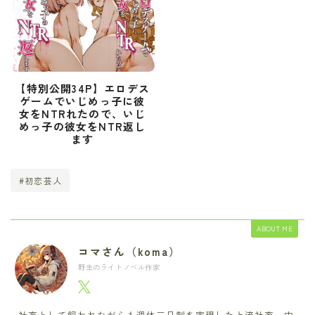
【特別公開34P】エロデス
ゲームでいじめっ子に彼
女をNTRれたので、いじ
めっ子の彼女をNTR返し
ます
#初恋芸人
ABOUT ME
コマさん（koma）
野生のライトノベル作家
社畜として飼われながらも週休三日制を実現した上流社畜。中