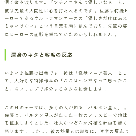
深く染み渡ります。「ツチノコさんは優しいなぁ」と、
彼は先輩の人間性に心を打たれるのです
。佐藤は特撮ヒ
ーローであるウルトラマンエースの「優しさだけは忘れ
ちゃいけない」という言葉を胸に刻んでおり、先輩の姿
にヒーローの面影を重ねていたのかもしれません
。
渾身のネタと客席の反応
いよいよ佐藤の出番です。彼は「怪獣マニア芸人」とし
て、大好きな特撮作品の「ここはヘンだなって思ったこ
と」をフリップで紹介するネタを披露します
。
この日のテーマは、多くの人が知る「バルタン星人」
。
佐藤は、バルタン星人がたった一枚のフリスビーで地球
を征服しようとした、壮大かつどこか滑稽な計画を熱く
語ります
。しかし、彼の熱量とは裏腹に、客席の反応は