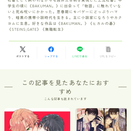
学生の頃に《BAKUMAN。》に出会って「物語」に触れていな
いと死ぬ呪いにかかった。思春期にモバゲーにどっぷりハマ
り、暗黒の携帯小説時代を生きる。主に小説家になろうやカク
ヨムに生息。好きな作品は《BAKUMAN。》《ヒカルの碁》
《STEINS;GATE》《無職転生》
ポストする
シェアする
LINEで送る
URLをコピー
この記事を見たあなたにおす
すめ
こんな記事も読まれています