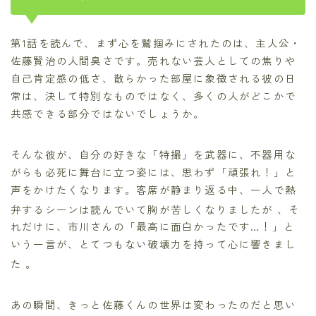
第1話を読んで、まず心を鷲掴みにされたのは、主人公・
佐藤賢治の人間臭さです。売れない芸人としての焦りや
自己肯定感の低さ、散らかった部屋に象徴される彼の日
常は、決して特別なものではなく、多くの人がどこかで
共感できる部分ではないでしょうか。
そんな彼が、自分の好きな「特撮」を武器に、不器用な
がらも必死に舞台に立つ姿には、思わず「頑張れ！」と
声をかけたくなります。客席が静まり返る中、一人で熱
弁するシーンは読んでいて胸が苦しくなりましたが
、そ
れだけに、市川さんの「最高に面白かったです…！」と
いう一言が、とてつもない破壊力を持って心に響きまし
た
。
あの瞬間、きっと佐藤くんの世界は変わったのだと思い