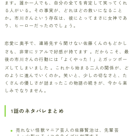
ます。誰か一人でも、自分の全てを肯定して笑ってくれ
る人がいる。その事実が、どれほどの救いになること
か。市川さんという存在は、彼にとってまさに女神であ
り、ヒーローだったのでしょう。
恋愛に奥手で、連絡先すら聞けない佐藤くんのもどかし
さも、非常にリアルで好感が持てます
。だからこそ、最
後の市川さんの行動には「よくやった！」とガッツポー
ズしてしまいました
。これから始まる二人の関係が、ど
のように進んでいくのか。笑いと、少しの切なさと、た
くさんの優しさが詰まったこの物語の続きが、今から楽
しみでなりません。
1話のネタバレまとめ
売れない怪獣マニア芸人の佐藤賢治は、先輩芸
人・山形ツチノコのライブに出演する 。