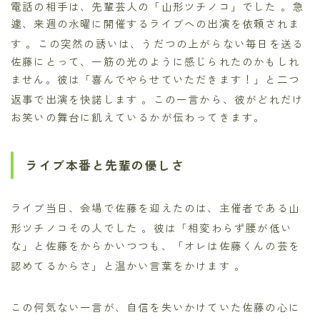
電話の相手は、先輩芸人の「山形ツチノコ」でした
。急
遽、来週の水曜に開催するライブへの出演を依頼されま
す
。この突然の誘いは、うだつの上がらない毎日を送る
佐藤にとって、一筋の光のように感じられたのかもしれ
ません。彼は「喜んでやらせていただきます！」と二つ
返事で出演を快諾します
。この一言から、彼がどれだけ
お笑いの舞台に飢えているかが伝わってきます。
ライブ本番と先輩の優しさ
ライブ当日、会場で佐藤を迎えたのは、主催者である山
形ツチノコその人でした
。彼は「相変わらず腰が低い
な」と佐藤をからかいつつも、「オレは佐藤くんの芸を
認めてるからさ」と温かい言葉をかけます
。
この何気ない一言が、自信を失いかけていた佐藤の心に