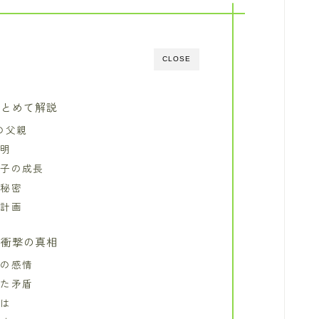
CLOSE
まとめて解説
の父親
説明
美子の成長
の秘密
た計画
む衝撃の真相
への感情
した矛盾
とは