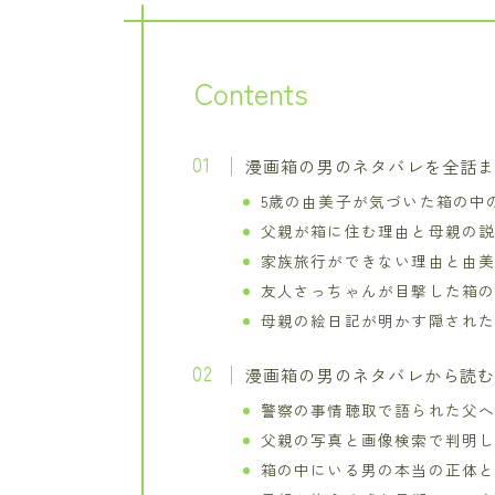
Contents
漫画箱の男のネタバレを全話
5歳の由美子が気づいた箱の中
父親が箱に住む理由と母親の
家族旅行ができない理由と由
友人さっちゃんが目撃した箱
母親の絵日記が明かす隠され
漫画箱の男のネタバレから読
警察の事情聴取で語られた父
父親の写真と画像検索で判明
箱の中にいる男の本当の正体