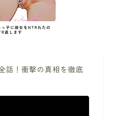
めっ子に彼女をNTRれたの
TR返します
全話！衝撃の真相を徹底