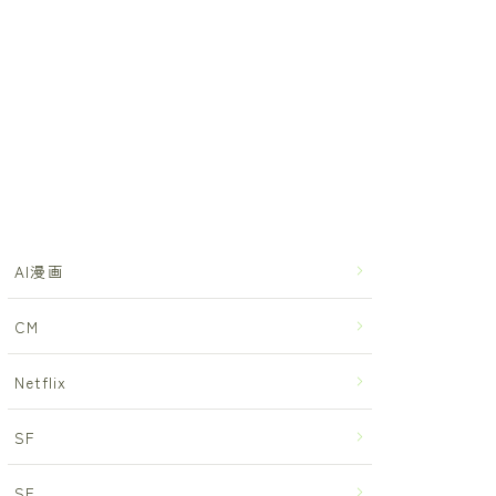
AI漫画
CM
Netflix
SF
SF