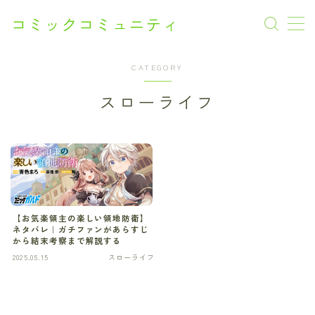
コミックコミュニティ
CATEGORY
AI漫画
スローライフ
CM
Netflix
SF
SF
【お気楽領主の楽しい領地防衛】
ネタバレ｜ガチファンがあらすじ
から結末考察まで解説する
アクション
2025.05.15
スローライフ
アニメ
オフィスラブ