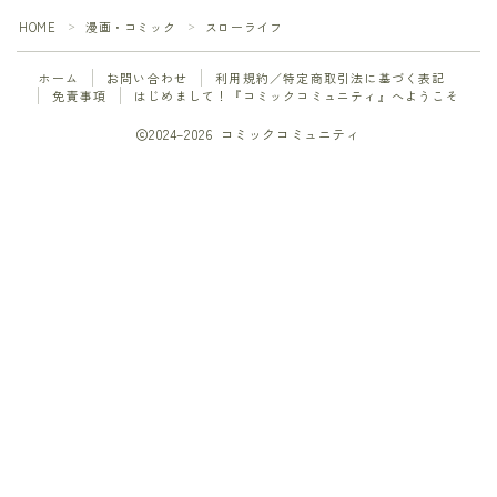
HOME
漫画・コミック
スローライフ
＞
＞
ギャグ・コメディ
ホーム
お問い合わせ
利用規約／特定商取引法に基づく表記
グルメ
免責事項
はじめまして！『コミックコミュニティ』へようこそ
2024–2026 コミックコミュニティ
ゲーム
コメディ
サスパンス
サスペンス
Follow Me
サスペンス・ミステリ
サスペンス・ミステリー
サバイバル
スポーツ