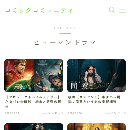
コミックコミュニティ
CATEGORY
AI漫画
ヒューマンドラマ
CM
Netflix
SF
SF
【プロジェクトヘイルメアリー】
映画【コンセント】ネタバレ解
アクション
ネタバレ全解説｜結末と感動の理
説：同意という名の支配構造
由
2026.03.21
ヒューマンドラマ
2026.02.06
ヒューマンドラマ
アニメ
オフィスラブ