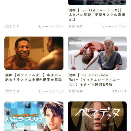
映画【Tuulikki(トゥーリッキ)】
スリラー
ネタバレ解説！衝撃ラストの真相
とは
スローライフ
2025.11.11
ヒューマンドラマ
2025.10.17
ヒューマンドラマ
タイムリープ
タイムリープ
タイムリープ
映画【ボディビルダー】ネタバレ
映画【The Immaculate
ディストピア
結末！ラストは妄想か現実か解説
Room（イマキュレート・ルー
ム）】ネタバレ感想&考察
ディストピア
2025.10.16
ヒューマンドラマ
2025.10.16
サスパンス
デスゲーム
デスゲーム
ドキュメンタリー