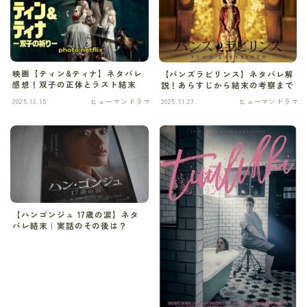
ギャグ・コメディ
グルメ
映画【ティン&ティナ】ネタバレ
【パンズラビリンス】ネタバレ解
感想！双子の正体とラスト結末
ゲーム
説！あらすじから結末の考察まで
2025.12.15
ヒューマンドラマ
2025.11.27
ヒューマンドラマ
コメディ
サスパンス
サスペンス
サスペンス・ミステリ
【ハンゴンジュ 17歳の涙】ネタ
バレ結末｜実話のその後は？
サスペンス・ミステリー
サバイバル
スポーツ