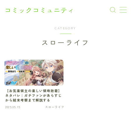
コミックコミュニティ
CATEGORY
AI漫画
スローライフ
CM
Netflix
SF
SF
【お気楽領主の楽しい領地防衛】
ネタバレ｜ガチファンがあらすじ
から結末考察まで解説する
アクション
2025.05.15
スローライフ
アニメ
オフィスラブ