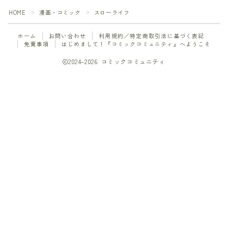
HOME
漫画・コミック
スローライフ
＞
＞
ギャグ・コメディ
ホーム
お問い合わせ
利用規約／特定商取引法に基づく表記
グルメ
免責事項
はじめまして！『コミックコミュニティ』へようこそ
2024–2026 コミックコミュニティ
ゲーム
コメディ
サスパンス
サスペンス
Follow Me
サスペンス・ミステリ
サスペンス・ミステリー
サバイバル
スポーツ