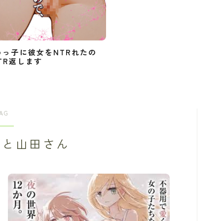
めっ子に彼女をNTRれたの
TR返します
AG
んと山田さん