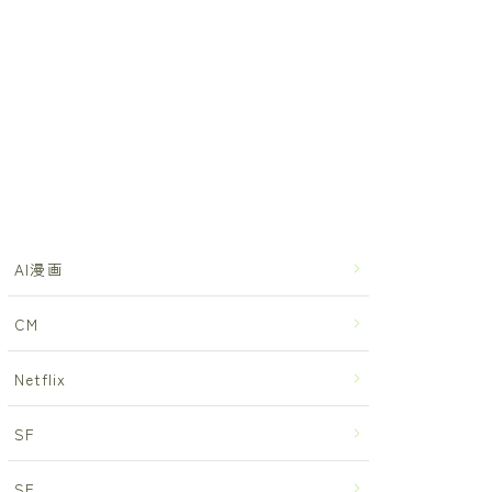
AI漫画
CM
Netflix
SF
SF