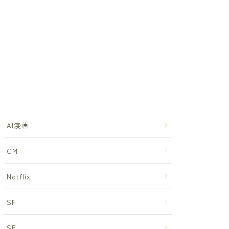
AI漫画
CM
Netflix
SF
SF