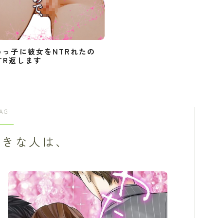
めっ子に彼女をNTRれたの
TR返します
AG
好きな人は、