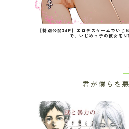
【特別公開34P】エロデスゲームでいじ
で、いじめっ子の彼女をN
T
君が僕らを