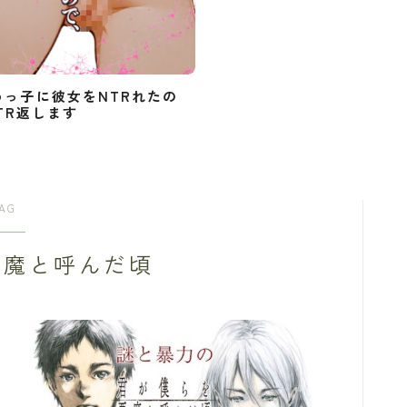
めっ子に彼女をNTRれたの
TR返します
AG
悪魔と呼んだ頃