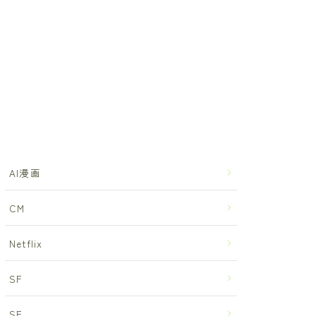
AI漫画
CM
Netflix
SF
SF