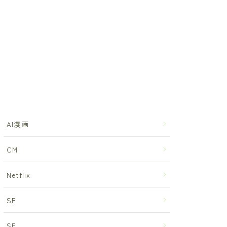
AI漫画
CM
Netflix
SF
SF