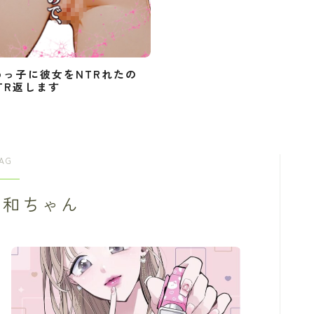
めっ子に彼女をNTRれたの
TR返します
AG
美和ちゃん