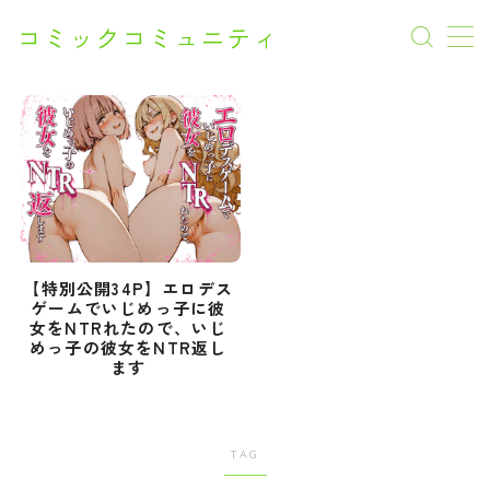
コミックコミュニティ
AI漫画
CM
Netflix
SF
【特別公開34P】エロデス
ゲームでいじめっ子に彼
女をNTRれたので、いじ
SF
めっ子の彼女をNTR返し
ます
アクション
アニメ
TAG
オフィスラブ