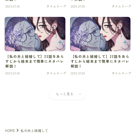
2025.07.09
タイムリープ
2025.07.09
タイムリープ
ネットミーム
バトル・アクション
パニックモノ
パーティー追放モノ
【私の夫と結婚して】23話をあら
【私の夫と結婚して】22話をあら
すじから結末まで簡単にネタバレ
すじから結末まで簡単にネタバレ
ヒューマンドラマ
解説！
解説！
2025.07.09
タイムリープ
2025.07.09
タイムリープ
ヒューマンドラマ
ヒューマンドラマ
もっと見る
ヒューマンドラマ
Follow Me
ヒューマンドラマ
HOME
私の夫と結婚して
ファンタジー