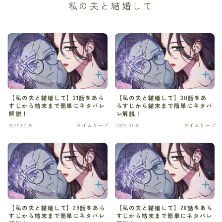
私の夫と結婚して
ギャグ・コメディ
グルメ
ゲーム
コメディ
【私の夫と結婚して】31話をあら
【私の夫と結婚して】30話をあ
すじから結末まで簡単にネタバレ
らすじから結末まで簡単にネタバ
サスパンス
解説！
レ解説！
2025.07.09
タイムリープ
2025.07.09
タイムリープ
サスペンス
サスペンス・ミステリ
サスペンス・ミステリー
サバイバル
【私の夫と結婚して】29話をあら
【私の夫と結婚して】28話をあら
すじから結末まで簡単にネタバレ
すじから結末まで簡単にネタバレ
スポーツ