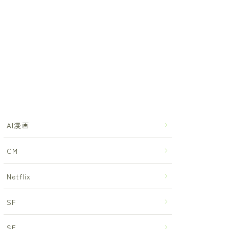
AI漫画
CM
Netflix
SF
SF