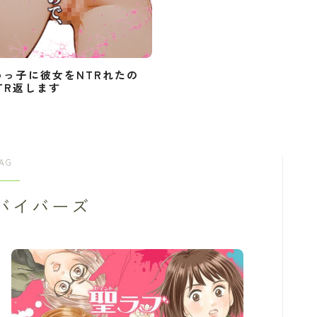
めっ子に彼女をNTRれたの
TR返します
AG
バイバーズ