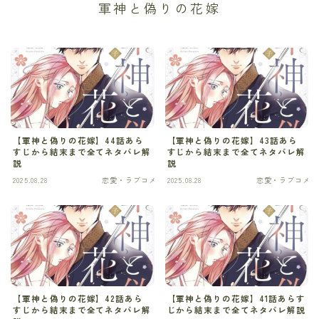
軍神と偽りの花嫁
ギャグ・コメディ
グルメ
ゲーム
コメディ
【軍神と偽りの花嫁】44話あら
【軍神と偽りの花嫁】43話あら
すじから結末まで全てネタバレ解
すじから結末まで全てネタバレ解
サスパンス
説
説
2025.08.28
恋愛・ラブコメ
2025.08.28
恋愛・ラブコメ
サスペンス
サスペンス・ミステリ
サスペンス・ミステリー
サバイバル
【軍神と偽りの花嫁】42話あら
【軍神と偽りの花嫁】41話あらす
すじから結末まで全てネタバレ解
じから結末まで全てネタバレ解説
スポーツ