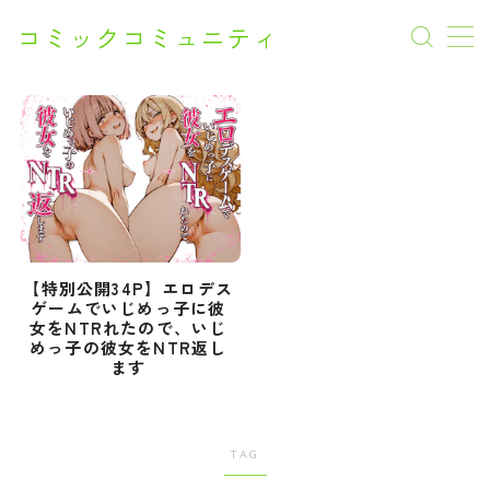
コミックコミュニティ
AI漫画
CM
Netflix
SF
【特別公開34P】エロデス
ゲームでいじめっ子に彼
女をNTRれたので、いじ
SF
めっ子の彼女をNTR返し
ます
アクション
アニメ
TAG
オフィスラブ