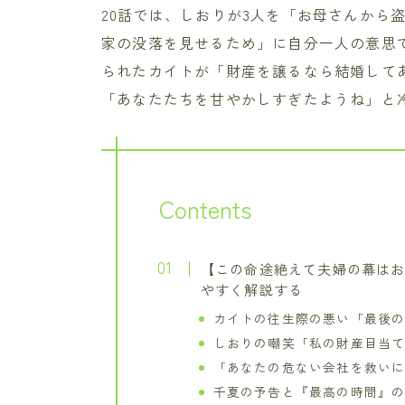
20話では、しおりが3人を「お母さんから
家の没落を見せるため」に自分一人の意思
られたカイトが「財産を譲るなら結婚して
「あなたたちを甘やかしすぎたようね」と
Contents
【この命途絶えて夫婦の幕はお
やすく解説する
カイトの往生際の悪い「最後
しおりの嘲笑「私の財産目当
「あなたの危ない会社を救い
千夏の予告と『最高の時間』