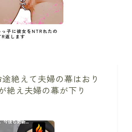
めっ子に彼女をNTRれたの
TR返します
この命途絶えて夫婦の幕はおり
が絶え夫婦の幕が下り