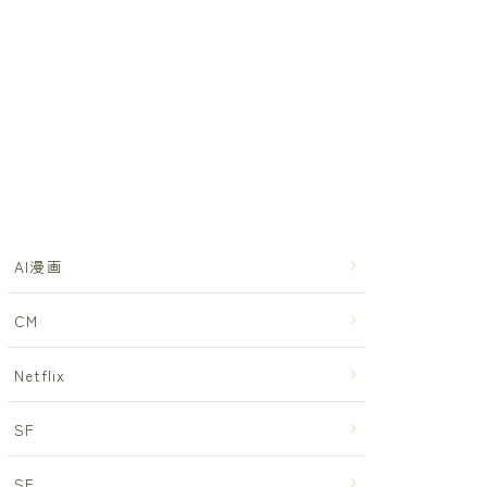
AI漫画
CM
Netflix
SF
SF