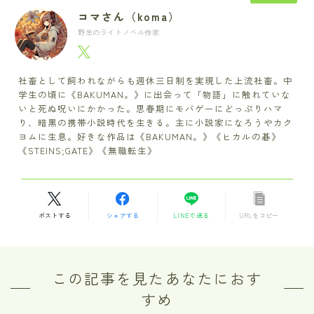
コマさん（koma）
野生のライトノベル作家
社畜として飼われながらも週休三日制を実現した上流社畜。中
学生の頃に《BAKUMAN。》に出会って「物語」に触れていな
いと死ぬ呪いにかかった。思春期にモバゲーにどっぷりハマ
り、暗黒の携帯小説時代を生きる。主に小説家になろうやカク
ヨムに生息。好きな作品は《BAKUMAN。》《ヒカルの碁》
《STEINS;GATE》《無職転生》
ポストする
シェアする
LINEで送る
URLをコピー
この記事を見たあなたにおす
すめ