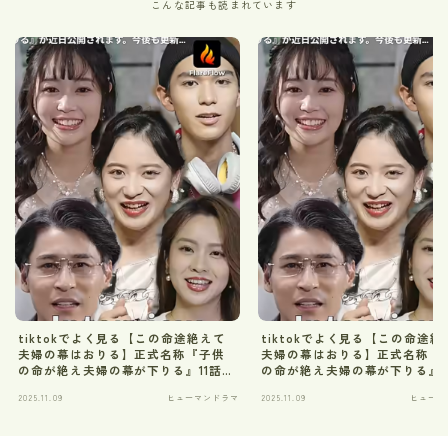
こんな記事も読まれています
tiktokでよく見る【この命途絶えて
tiktokでよく見る【この命途絶
夫婦の幕はおりる】正式名称『子供
夫婦の幕はおりる】正式名称『
の命が絶え夫婦の幕が下りる』11話ネ
の命が絶え夫婦の幕が下りる』1
タバレ解説
タバレ解説
2025.11.09
ヒューマンドラマ
2025.11.09
ヒューマ