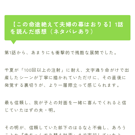
【この命途絶えて夫婦の幕はおりる】1話
を読んだ感想（ネタバレあり）
第1話から、あまりにも衝撃的で残酷な展開でした。
千夏が「100回以上の注射」に耐え、文字通り命がけで出
産したシーンが丁寧に描かれていただけに、その直後に
発覚する裏切りが、より一層際立って感じられます。
最も信頼し、我が子との対面を一緒に喜んでくれると信
じていたはずの夫・明。
その明が、信頼していた部下のはるなと不倫し、あろう
ことか『赤ちゃんすり替え計画』まで実行していたと