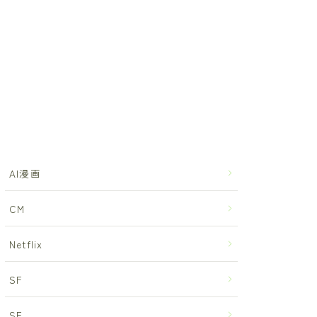
AI漫画
CM
Netflix
SF
SF