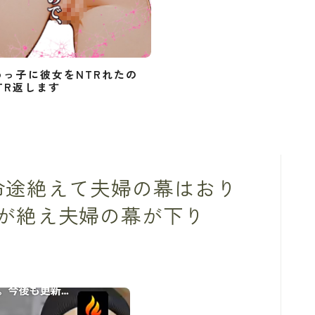
めっ子に彼女をNTRれたの
TR返します
この命途絶えて夫婦の幕はおり
が絶え夫婦の幕が下り