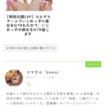
【特別公開34P】エロデス
ゲームでいじめっ子に彼
女をNTRれたので、いじ
めっ子の彼女をNTR返し
ます
#子供の命が絶え夫婦の幕が下りる
ABOUT ME
コマさん（koma）
野生のライトノベル作家
社畜として飼われながらも週休三日制を実現した上流社畜。中
学生の頃に《BAKUMAN。》に出会って「物語」に触れていな
いと死ぬ呪いにかかった。思春期にモバゲーにどっぷりハマ