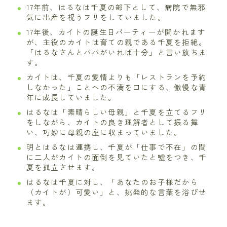
17年前、はるなは千夏の部下として、病院で無邪
気に出産を祝うフリをしていました。
17年後、カイトの誕生日パーティーが開かれます
が、主役のカイトは育ての親である千夏を拒絶。
「はるなさんとパパがいれば十分」と言い放ちま
す。
カイトは、千夏の愛情よりも「レストランを予約
しなかった」ことへの不満を口にする、傲慢な青
年に成長していました。
はるなは「素晴らしい母親」と千夏を立てるフリ
をしながら、カイトの良き理解者として振る舞
い、巧妙に母親の座に収まっていました。
明とはるなは連携し、千夏が「仕事で不在」の間
に二人がカイトの面倒を見ていたと嘘をつき、千
夏を孤立させます。
はるなは千夏に対し、「あなたのお子様だから
（カイトが）可愛い」と、挑発的な言葉を浴びせ
ます。