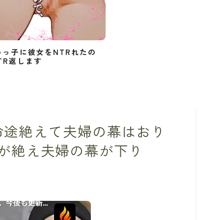
めっ子に彼女をNTRれたの
TR返します
この命途絶えて夫婦の幕はおり
が絶え夫婦の幕が下り