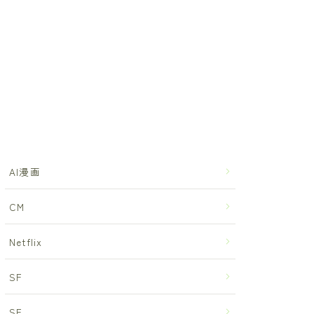
AI漫画
CM
Netflix
SF
SF