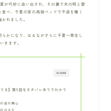
千夏が巧妙に追い出され、その裏で夫の明と愛
を食べ、千夏の家の高級ベッドで不貞を働く
描かれました。
明らかになり、はるながさらに千夏へ寄生し
ていきます。
CLOSE
りる】第5話をネタバレありでわかり
への金の無心
りのはるな