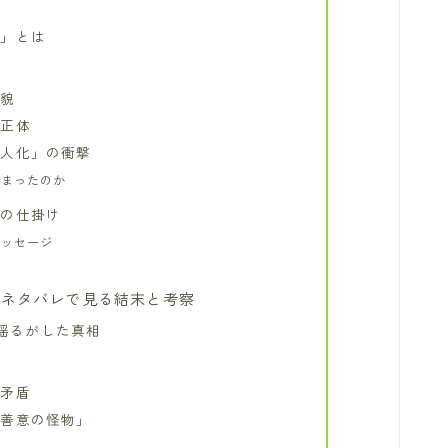
件」とは
全貌
の正体
成人化」の衝撃
しまったのか
えの仕掛け
メッセージ
のネタバレで見る結末と考察
を揺るがした真相
と矛盾
「善意の怪物」