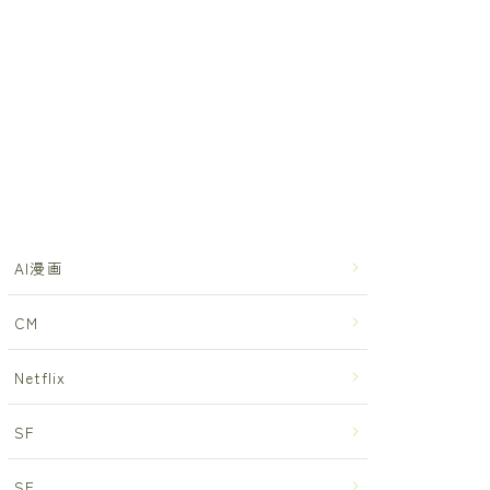
AI漫画
CM
Netflix
SF
SF