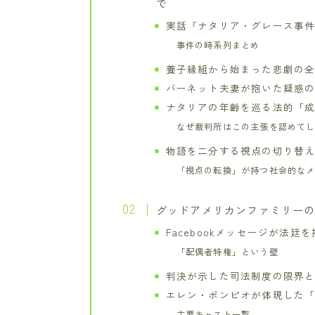
で
実話「ナタリア・グレース事
事件の時系列まとめ
養子縁組から始まった悲劇の
バーネット夫妻が抱いた疑惑
ナタリアの年齢を巡る法的「
なぜ裁判所はこの主張を認めて
物語を二分する視点の切り替
「視点の転換」が持つ社会的な
グッドアメリカンファミリー
Facebookメッセージが法廷
「配偶者特権」という壁
判決が示した司法制度の限界
エレン・ポンピオが体現した
主要キャスト一覧