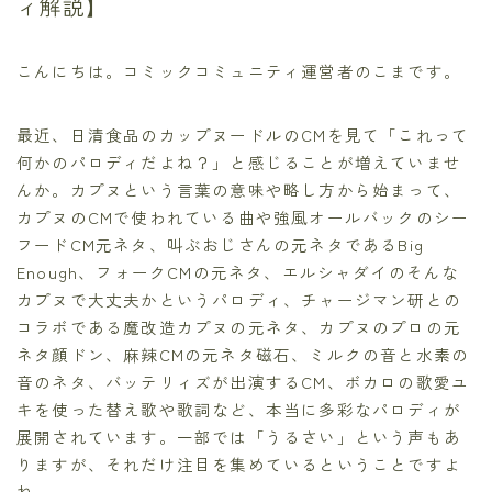
ィ解説】
こんにちは。コミックコミュニティ運営者のこまです。
最近、日清食品のカップヌードルのCMを見て「これって
何かのパロディだよね？」と感じることが増えていませ
んか。カプヌという言葉の意味や略し方から始まって、
カプヌのCMで使われている曲や強風オールバックのシー
フードCM元ネタ、叫ぶおじさんの元ネタであるBig
Enough、フォークCMの元ネタ、エルシャダイのそんな
カプヌで大丈夫かというパロディ、チャージマン研との
コラボである魔改造カプヌの元ネタ、カプヌのプロの元
ネタ顔ドン、麻辣CMの元ネタ磁石、ミルクの音と水素の
音のネタ、バッテリィズが出演するCM、ボカロの歌愛ユ
キを使った替え歌や歌詞など、本当に多彩なパロディが
展開されています。一部では「うるさい」という声もあ
りますが、それだけ注目を集めているということですよ
ね。