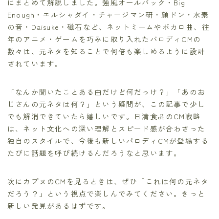
にまとめて解説しました。強風オールバック・Big
Enough・エルシャダイ・チャージマン研・顔ドン・水素
の音・Daisuke・磁石など、ネットミームやボカロ曲、往
年のアニメ・ゲームを巧みに取り入れたパロディCMの
数々は、元ネタを知ることで何倍も楽しめるように設計
されています。
「なんか聞いたことある曲だけど何だっけ？」「あのお
じさんの元ネタは何？」という疑問が、この記事で少し
でも解消できていたら嬉しいです。日清食品のCM戦略
は、ネット文化への深い理解とスピード感が合わさった
独自のスタイルで、今後も新しいパロディCMが登場する
たびに話題を呼び続けるんだろうなと思います。
次にカプヌのCMを見るときは、ぜひ「これは何の元ネタ
だろう？」という視点で楽しんでみてください。きっと
新しい発見があるはずです。