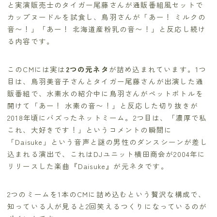
と実演販売士のタイガー尾藤さんが通販番組風セットで
カップヌードルを試食し、鳥羽さんが「あー！ ミルクの
音〜！」「あー！ 北海道産粉乳の音〜！」と反応し続け
る内容です。
このCMには実は
2つの元ネタ
が詰め込まれています。1つ
目は、鳥羽美音子さんとタイガー尾藤さんが出演した通
販番組で、水素水の紹介中に鳥羽さんがペットボトルを
開けて「あー！ 水素の音〜！」と反応した切り抜きが
2018年頃にバズったネットミーム。2つ目は、「濃厚で私
これ、大好きです！」というコメントの瞬間に
「Daisuke」という音声と謎の男性のダンスシーンが差し
込まれる演出で、これはDJユニット横田商会が2004年に
リリースした楽曲『Daisuke』が元ネタです。
2つのミームを1本のCMに詰め込むという贅沢な構成で、
知っている人が見ると2回笑えるつくりになっているのが