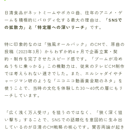
日清食品がネットミームやボカロ曲、往年のアニメ・ゲ
ームを積極的にパロディ化する最大の理由は、
「SNSで
の拡散力」と「特定層への深いリーチ」
です。
特に印象的なのは「強風オールバック」のCMで、原曲の
投稿（2023年3月）からわずか約4ヶ月で企画立案・契
約・制作を完了させたスピード感です。「ブームが冷め
ぬうちに乗っかる」この機動力は、従来のテレビCM制作
では考えられない速さでした。また、エルシャダイやチ
ャージマン研のような「ニコニコ動画黄金期のネタ」を
使うことで、当時の文化を体験した30〜40代の層にもリ
ーチしています。
「広く浅く万人受け」を狙うのではなく、「狭く深く狙
い撃ち」することで、SNSでの話題化を意図的に生み出
しているのが日清のCM戦略の核心です。賛否両論が起き