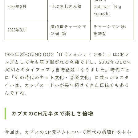
2025年3月
叫ぶおじさん篇
Callinan「Big
Enough」
魔改造チャージマ
チャージマン研!
2025年9月
ン研! 篇
第35話
1985年のHOUND DOG「ff（フォルティシモ）」はCMソ
ングとして今も語り継がれる名曲ですし、2003年のBON
JOVIとのタイアップも当時話題になりました。時代ごと
に「その時代のネット文化・音楽文化」に乗っかるスタ
イルは、カップヌードルが長年続けてきた伝統でもある
んですね。
カプヌのCM元ネタで楽しさ倍増
今回は、カプヌのCM元ネタについて歴代の話題作を中心