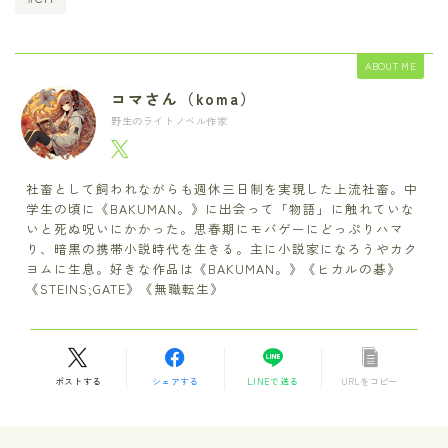
ABOUT ME
コマさん（koma）
野生のライトノベル作家
社畜として飼われながらも週休三日制を実現した上流社畜。中
学生の頃に《BAKUMAN。》に出会って「物語」に触れていな
いと死ぬ呪いにかかった。思春期にモバゲーにどっぷりハマ
り、暗黒の携帯小説時代を生きる。主に小説家になろうやカク
ヨムに生息。好きな作品は《BAKUMAN。》《ヒカルの碁》
《STEINS;GATE》《無職転生》
ポストする
シェアする
LINEで送る
URLをコピー