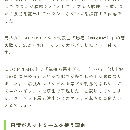
ヌで あなたが麻辣 2つ合わせて カプヌの麻辣」と歌いな
がら腹筋を露出してセクシーなダンスを披露する内容で
した。
元ネタはSHIROSEさんの代表曲
『磁石（Magnet）』の替
え歌
で、2024年秋にTikTokで大バズりしたヒット曲で
す。
このCMはSNS上で「気持ち悪すぎる」「下品」「地上波
は絶対に辞めろ」といった批判が殺到し炎上状態になり
ました。日清食品は「シビれる辛さや刺激的なおいしさ
をエネルギッシュな演出で表現した」と説明しています
が、ターゲット層と演出のミスマッチが起きた事例とい
えるでしょう。
日清がネットミームを使う理由