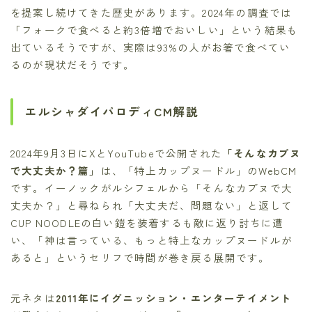
を提案し続けてきた歴史があります。2024年の調査では
「フォークで食べると約3倍増でおいしい」という結果も
出ているそうですが、実際は93%の人がお箸で食べてい
るのが現状だそうです。
エルシャダイパロディCM解説
2024年9月3日にXとYouTubeで公開された
「そんなカプヌ
で大丈夫か？篇」
は、「特上カップヌードル」のWebCM
です。イーノックがルシフェルから「そんなカプヌで大
丈夫か？」と尋ねられ「大丈夫だ、問題ない」と返して
CUP NOODLEの白い鎧を装着するも敵に返り討ちに遭
い、「神は言っている、もっと特上なカップヌードルが
あると」というセリフで時間が巻き戻る展開です。
元ネタは
2011年にイグニッション・エンターテイメント