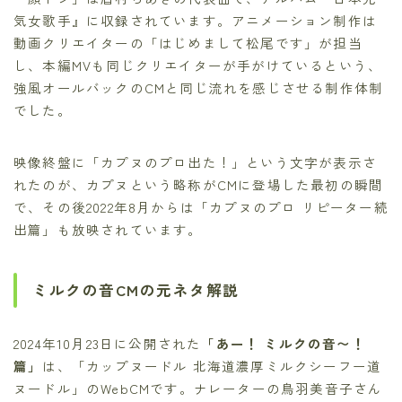
気女歌手』に収録されています。アニメーション制作は
動画クリエイターの「はじめまして松尾です」が担当
し、本編MVも同じクリエイターが手がけているという、
強風オールバックのCMと同じ流れを感じさせる制作体制
でした。
映像終盤に「カプヌのプロ出た！」という文字が表示さ
れたのが、カプヌという略称がCMに登場した最初の瞬間
で、その後2022年8月からは「カプヌのプロ リピーター続
出篇」も放映されています。
ミルクの音CMの元ネタ解説
2024年10月23日に公開された
「あー！ ミルクの音〜！
篇」
は、「カップヌードル 北海道濃厚ミルクシーフー道
ヌードル」のWebCMです。ナレーターの鳥羽美音子さん