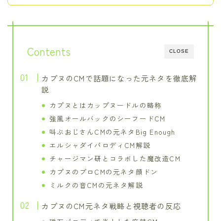
Contents
CLOSE
カプヌのCMで話題になった元ネタを徹底解
説
カプヌとはカップヌードルの略称
強風オールバックのシーフードCM
叫ぶおじさんCMの元ネタBig Enough
エルシャダイパロディCM解説
チャージマン研とコラボした魔改造CM
カプヌのプロCMの元ネタ顔ドン
ミルクの音CMの元ネタ解説
カプヌのCM元ネタ戦略と視聴者の反応