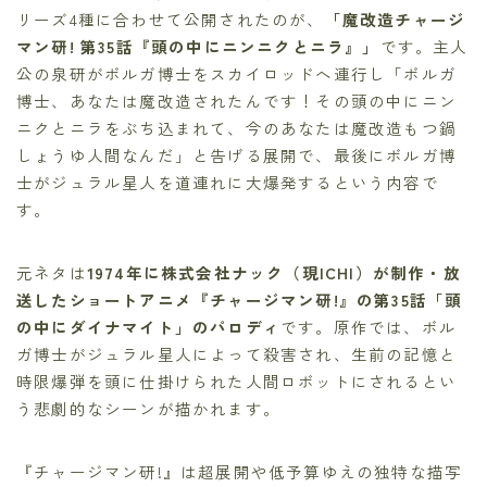
リーズ4種に合わせて公開されたのが、
「魔改造チャージ
マン研! 第35話『頭の中にニンニクとニラ』」
です。主人
公の泉研がボルガ博士をスカイロッドへ連行し「ボルガ
博士、あなたは魔改造されたんです！その頭の中にニン
ニクとニラをぶち込まれて、今のあなたは魔改造もつ鍋
しょうゆ人間なんだ」と告げる展開で、最後にボルガ博
士がジュラル星人を道連れに大爆発するという内容で
す。
元ネタは
1974年に株式会社ナック（現ICHI）が制作・放
送したショートアニメ『チャージマン研!』の第35話「頭
の中にダイナマイト」のパロディ
です。原作では、ボル
ガ博士がジュラル星人によって殺害され、生前の記憶と
時限爆弾を頭に仕掛けられた人間ロボットにされるとい
う悲劇的なシーンが描かれます。
『チャージマン研!』は超展開や低予算ゆえの独特な描写