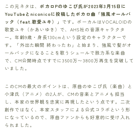
この元ネタは、
ボカロPのゆこぴ氏が2023年3月15日に
YouTubeとniconicoに投稿したボカロ曲「強風オールバ
ック（feat.歌愛ユキ）」
です。ボーカルはVOCALOIDの
歌愛ユキ（かあいゆき）で、AHS社の音源キャラクタ
ー。年齢9歳・身長130cmという設定のキャラクターで
す。「外出た瞬間 終わったわ」と始まり、強風で髪がオ
ールバックになることを歌うシュールで脱力系な楽曲
で、CM公開時点ですでに3500万〜3800万再生を突破して
いました。
このCMの最大のポイントは、原曲のゆこぴ氏（楽曲）と
小津氏（アニメ）の2人が、CMの音楽とアニメも担当
し、本家の世界観を忠実に再現したという点です。二次
創作ではなく、本家スタッフによる公式コラボという形
になっているので、原曲ファンからも好意的に受け入れ
られました。