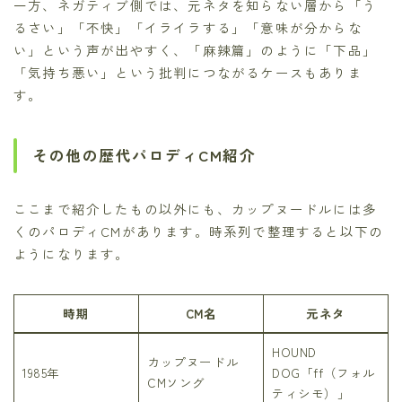
一方、ネガティブ側では、元ネタを知らない層から「う
るさい」「不快」「イライラする」「意味が分からな
い」という声が出やすく、「麻辣篇」のように「下品」
「気持ち悪い」という批判につながるケースもありま
す。
その他の歴代パロディCM紹介
ここまで紹介したもの以外にも、カップヌードルには多
くのパロディCMがあります。時系列で整理すると以下の
ようになります。
時期
CM名
元ネタ
HOUND
カップヌードル
1985年
DOG「ff（フォル
CMソング
ティシモ）」