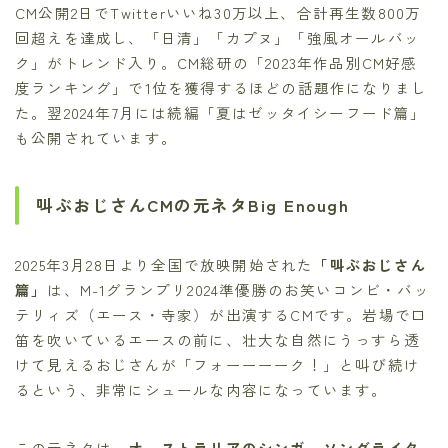
CM公開2日でTwitterいいね30万以上、合計再生数800万
回超えを達成し、「日清」「カプヌ」「強風オールバッ
ク」がトレンド入り。CM総研の「2023年作品別CM好感
度ランキング」で1位を獲得するほどの話題作になりまし
た。翌2024年7月には続編「夏はゼッタイシーフード篇」
も公開されています。
叫ぶおじさんCMの元ネタBig Enough
2025年3月28日より全国で放映開始された
「叫ぶおじさん
篇」
は、M-1グランプリ2024準優勝のお笑いコンビ・バッ
テリィズ（エース・寺家）が出演するCMです。岩場で口
笛を吹いているエースの前に、壮大な自然にうっすら透
けて見えるおじさんが「フォーーーーク！」と叫び続け
るという、非常にシュールな内容になっています。
この元ネタは、
オーストラリアのシンガーソングライタ