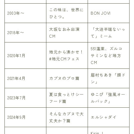
この味は、世界に
2003年〜
BON JOVI
ひとつ。
大坂なおみ出演
「大迫半端ないっ
2018年〜
CM
て」ミーム
551蓬莱、ズルコ
地元から沸かせ！
2020年1月
サミンなど地方
#地元CMフェス
CM
眉村ちあき「顔ド
2021年4月
カプヌのプロ篇
ン」
夏は食っとけシー
ゆこぴ「強風オー
2023年7月
フード篇
ルバック」
そんなカプヌで大
2024年9月
エルシャダイ
丈夫か？篇
Kirin J