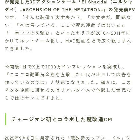
が発売した3Dアクションゲーム『El Shaddai（エルシャ
ダイ）-ASCENSION OF THE METATRON-』の発売前PV
です。「そんな装備で大丈夫か？」「大丈夫だ、問題な
い」「神は言っている、ここで死ぬ運命ではないと」
「一番いいのを頼む」といったセリフが2010〜2011年に
かけてネットミーム化し、MAD動画などで広く親しまれ
てきました。
公開後1日でX上で1000万インプレッションを突破し、
「ニコニコ動画黄金期を直撃した世代が出世して広告を
作っているのでは」と話題になりました。確かに、この
ネタを企画に通せるのはリアルタイムで体験した世代な
らではのセンスですよね。
チャージマン研とコラボした魔改造CM
2025年9月8日に発売された「魔改造カップヌードル」シ