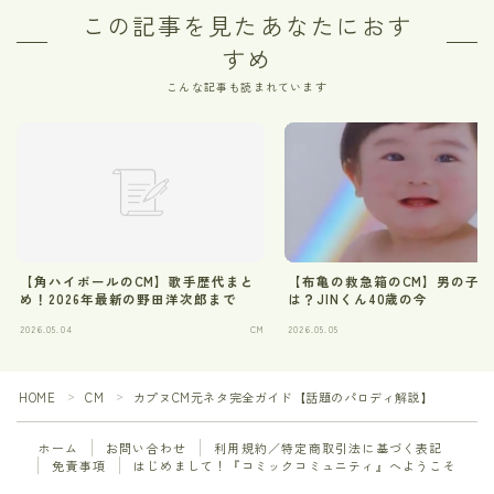
この記事を見たあなたにおす
すめ
こんな記事も読まれています
【角ハイボールのCM】歌手歴代まと
【布亀の救急箱のCM】男の子
め！2026年最新の野田洋次郎まで
は？JINくん40歳の今
2026.05.04
CM
2026.05.05
HOME
CM
カプヌCM元ネタ完全ガイド【話題のパロディ解説】
＞
＞
ホーム
お問い合わせ
利用規約／特定商取引法に基づく表記
免責事項
はじめまして！『コミックコミュニティ』へようこそ