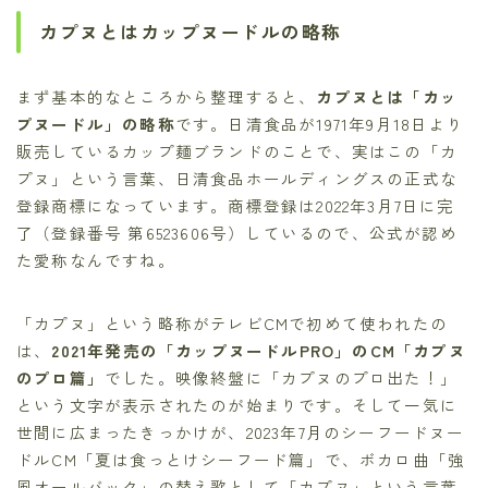
カプヌとはカップヌードルの略称
まず基本的なところから整理すると、
カプヌとは「カッ
プヌードル」の略称
です。日清食品が1971年9月18日より
販売しているカップ麺ブランドのことで、実はこの「カ
プヌ」という言葉、日清食品ホールディングスの正式な
登録商標になっています。商標登録は2022年3月7日に完
了（登録番号 第6523606号）しているので、公式が認め
た愛称なんですね。
「カプヌ」という略称がテレビCMで初めて使われたの
は、
2021年発売の「カップヌードルPRO」のCM「カプヌ
のプロ篇」
でした。映像終盤に「カプヌのプロ出た！」
という文字が表示されたのが始まりです。そして一気に
世間に広まったきっかけが、2023年7月のシーフードヌー
ドルCM「夏は食っとけシーフード篇」で、ボカロ曲「強
風オールバック」の替え歌として「カプヌ」という言葉