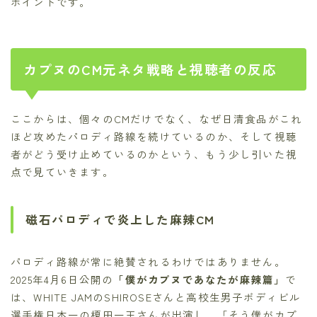
ポイントです。
カプヌのCM元ネタ戦略と視聴者の反応
ここからは、個々のCMだけでなく、なぜ日清食品がこれ
ほど攻めたパロディ路線を続けているのか、そして視聴
者がどう受け止めているのかという、もう少し引いた視
点で見ていきます。
磁石パロディで炎上した麻辣CM
パロディ路線が常に絶賛されるわけではありません。
2025年4月6日公開の
「僕がカプヌであなたが麻辣篇」
で
は、WHITE JAMのSHIROSEさんと高校生男子ボディビル
選手権日本一の榎田一王さんが出演し、「そう僕がカプ