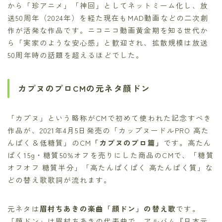
から「珍アニメ」「神回」としてネットミーム化し、放
送50周年（2024年）を経た現在もMAD動画などの二次創
作が活発な作品です。ニコニコ動画黄金期を知る世代か
ら「実家のような安心感」と歓迎され、拡散規模は放送
50周年時の話題を超えるほどでした。
カプヌのプロCMの元ネタ顔ドン
「カプヌ」という略称がCMで初めて使われた記念すべき
作品が、2021年4月5日発売の「カップヌードルPRO 高た
んぱく＆低糖質」のCM
「カプヌのプロ篇」
です。高たん
ぱく15g・糖質50%オフを売りにした商品のCMで、「糖質
オフオフ 糖質半分」「高たんぱくぱく 高たんぱく質」な
どの替え歌歌詞が流れます。
元ネタは
眉村ちあきの楽曲「顔ドン」の替え歌
です。
「顔ドン」は眉村ちあきの代表曲で、アルバム『日本元